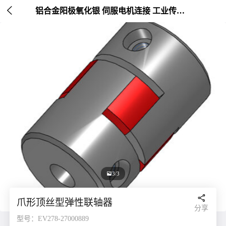

铝合金阳极氧化银 伺服电机连接 工业传动配件 外径30mm

3/3

爪形顶丝型弹性联轴器
分享
型号：EV278-27000889