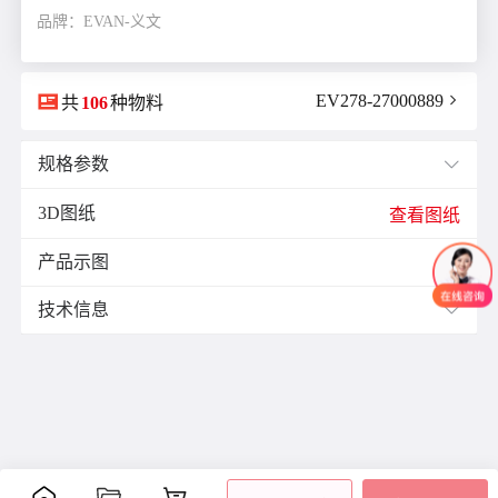
品牌：EVAN-义文

EV278-27000889

共
106
种物料
规格参数

3D图纸
E(mm)：
25.0
查看图纸
F(mm)：
2.0
产品示图
J(紧固螺栓扭矩)N·m：
4.0

K(mm)：
12.5
技术信息

L(总长)mm：
66.0
M(紧固螺栓)：
M5
材质与表面处理：
ØB1(轴孔径1)mm：
11.0
零
材
表面
ØB2(轴孔径2)mm：
12.0
附件
备注
件
质
处理
ØD(外径)mm：
40.0
铝
阳极
容许偏心(mm)：
0.1
主
合
氧化
-
体
容许偏角：
1°
金
处理
容许扭矩(N·m)：
17.0
紧定
爪