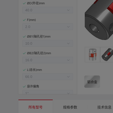
ØD(外径)mm
F(mm)
ØB1(轴孔径1)mm
ØB2(轴孔径2)mm
L(总长)mm
容许偏角
容许偏心(mm)
所有型号
规格参数
技术信息