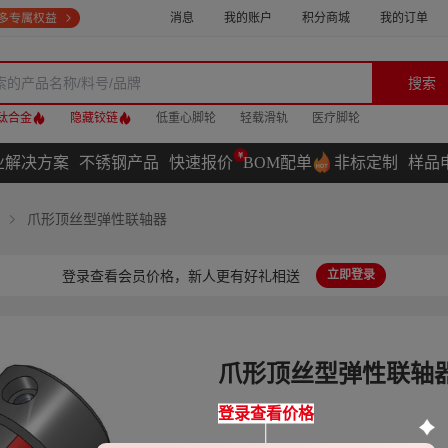
消息
我的账户
积分商城
我的订单
搜索
钛合金
隐藏铰链
低重心脚轮
轻载滑轨
医疗脚轮
业解决方案
不锈钢产品
快速报价
BOM配单
非标定制
样品
爪形顶丝型弹性联轴器
登录查看会员价格，新人更有好礼相送
立即登录
爪形顶丝型弹性联轴
登录查看价格