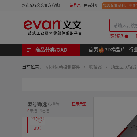
请登录
免费注册
欢迎光临义文官方商城！
液冷接头
商品分类/CAD
首页
3D模型库
行
工业用机械式门锁 | 工业用电子式门锁 | 铰链 | 拉手 | 碰珠和磁吸 | 脚轮 | 支撑脚 | 密封条 | 支撑
螺母 | 螺栓 | 螺钉 | 自攻类螺钉 | 卡箍 | 铆钉 | 垫圈 | 销和键 | 螺柱 | 挡圈
护线套 | 软管和软管接头 | 线槽及配件 | 扎线带和配件
电路板隔离柱 | 电路板导轨
分度定位件 | 紧定手柄 | 紧固旋钮 | 滑轨 | 手轮和摇手 | 显示屏支臂 | 联轴器
液压系统附件 | 位置指示器
材质
当前位置：
机械运动控制部件
联轴器
顶丝型联轴器
表面处理
类型
型号筛选
重置
显示示图
0
未选
16已选
爪形