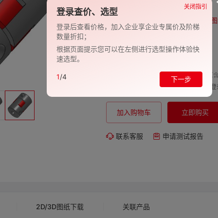
品牌:
EVAN-义文
关闭指引
登录查价、选型
型号:
EV278-27000887
图
登录后查看价格，加入企业享企业专属价及阶梯
数量折扣；
包装规格:
1
根据页面提示您可以在左侧进行选型操作体验快
交期:
-
速选型。
单价（含
1
/4
下一步
购买数量:
总价:
登
加入购物车
立即购买
联系客服
申请测试报告
2D/3D图纸下载
关联产品