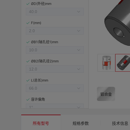
ØD(外径)mm
F(mm)
ØB1(轴孔径1)mm
ØB2(轴孔径2)mm
L(总长)mm
容许偏角
容许偏心(mm)
所有型号
规格参数
技术信息