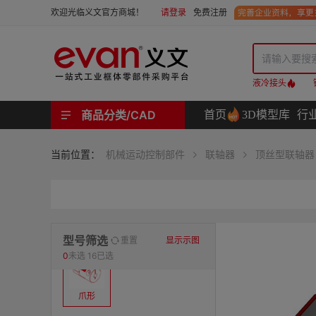
请登录
免费注册
欢迎光临义文官方商城！
液冷接头
商品分类/CAD
首页
3D模型库
行
工业用机械式门锁 | 工业用电子式门锁 | 铰链 | 拉手 | 碰珠和磁吸 | 脚轮 | 支撑脚 | 密封条 | 支撑
螺母 | 螺栓 | 螺钉 | 自攻类螺钉 | 卡箍 | 铆钉 | 垫圈 | 销和键 | 螺柱 | 挡圈
护线套 | 软管和软管接头 | 线槽及配件 | 扎线带和配件
电路板隔离柱 | 电路板导轨
分度定位件 | 紧定手柄 | 紧固旋钮 | 滑轨 | 手轮和摇手 | 显示屏支臂 | 联轴器
液压系统附件 | 位置指示器
材质
当前位置：
机械运动控制部件
联轴器
顶丝型联轴器
表面处理
类型
型号筛选
重置
显示示图
0
未选
16已选
爪形