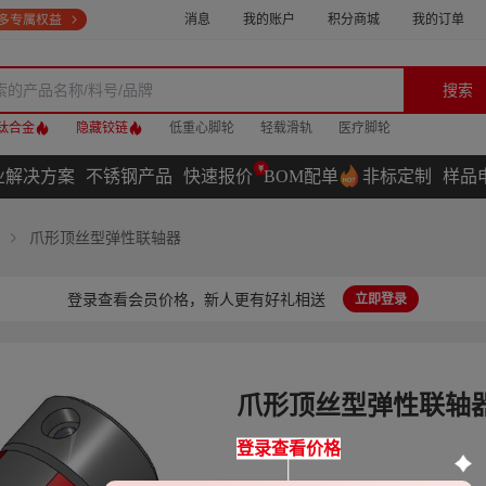
消息
我的账户
积分商城
我的订单
搜索
钛合金
隐藏铰链
低重心脚轮
轻载滑轨
医疗脚轮
业解决方案
不锈钢产品
快速报价
BOM配单
非标定制
样品
爪形顶丝型弹性联轴器
登录查看会员价格，新人更有好礼相送
立即登录
爪形顶丝型弹性联轴
登录查看价格