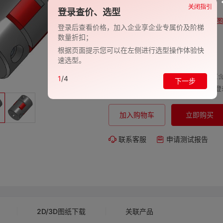
品牌:
EVAN-义文
关闭指引
登录查价、选型
型号:
EV278-27000884
图
登录后查看价格，加入企业享企业专属价及阶梯
数量折扣；
包装规格:
1
根据页面提示您可以在左侧进行选型操作体验快
交期:
-
速选型。
单价（含
1
/4
下一步
购买数量:
总价:
登
加入购物车
立即购买
联系客服
申请测试报告
2D/3D图纸下载
关联产品