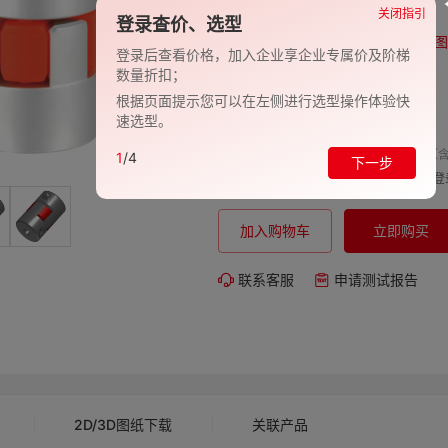
品牌:
EVAN-义文
关闭指引
登录查价、选型
型号:
EV278-27000880
图
登录后查看价格，加入企业享企业专属价及阶梯
数量折扣；
包装规格:
1
根据页面提示您可以在左侧进行选型操作体验快
交期:
-
速选型。
单价（含
1
/4
下一步
购买数量:
总价:
登
加入购物车
立即购买
联系客服
申请测试报告
2D/3D图纸下载
关联产品