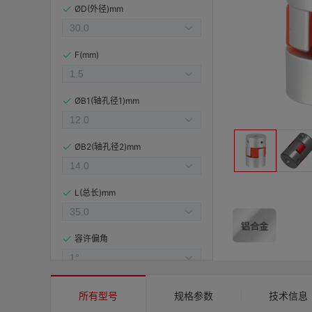
ØD(外径)mm
F(mm)
ØB1(轴孔径1)mm
ØB2(轴孔径2)mm
L(总长)mm
容许偏角
容许偏心(mm)
所有型号
规格参数
技术信息