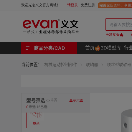
请登录
免费注册
欢迎光临义文官方商城！
液冷接头
商品分类/CAD
首页
3D模型库
行
工业用机械式门锁 | 工业用电子式门锁 | 铰链 | 拉手 | 碰珠和磁吸 | 脚轮 | 支撑脚 | 密封条 | 支撑
螺母 | 螺栓 | 螺钉 | 自攻类螺钉 | 卡箍 | 铆钉 | 垫圈 | 销和键 | 螺柱 | 挡圈
护线套 | 软管和软管接头 | 线槽及配件 | 扎线带和配件
电路板隔离柱 | 电路板导轨
分度定位件 | 紧定手柄 | 紧固旋钮 | 滑轨 | 手轮和摇手 | 显示屏支臂 | 联轴器
液压系统附件 | 位置指示器
材质
当前位置：
机械运动控制部件
联轴器
顶丝型联轴器
表面处理
类型
型号筛选
重置
显示示图
0
未选
16已选
爪形