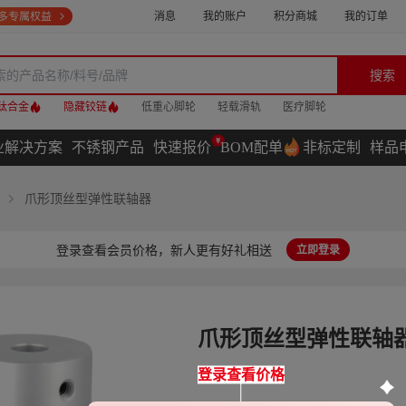
消息
我的账户
积分商城
我的订单
搜索
钛合金
隐藏铰链
低重心脚轮
轻载滑轨
医疗脚轮
业解决方案
不锈钢产品
快速报价
BOM配单
非标定制
样品
爪形顶丝型弹性联轴器
登录查看会员价格，新人更有好礼相送
立即登录
爪形顶丝型弹性联轴
登录查看价格