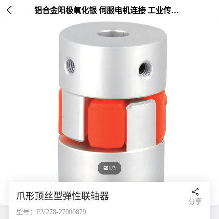

铝合金阳极氧化银 伺服电机连接 工业传动配件 外径30mm

1/3

爪形顶丝型弹性联轴器
分享
型号：EV278-27000879