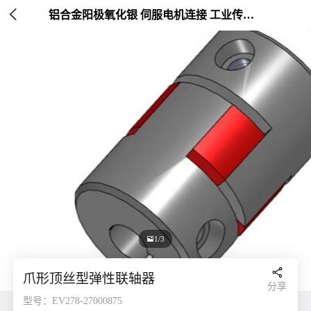

铝合金阳极氧化银 伺服电机连接 工业传动配件 外径30mm

1/3

爪形顶丝型弹性联轴器
分享
型号：EV278-27000875