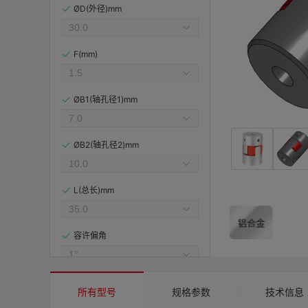
ØD(外径)mm
F(mm)
ØB1(轴孔径1)mm
ØB2(轴孔径2)mm
L(总长)mm
容许偏角
容许偏心(mm)
所有型号
规格参数
技术信息