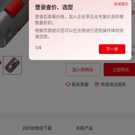
品牌:
EVAN-义文
关闭指引
登录查价、选型
型号:
EV278-27000863
图
登录后查看价格，加入企业享企业专属价及阶梯
数量折扣；
包装规格:
1
根据页面提示您可以在左侧进行选型操作体验快
交期:
-
速选型。
单价（含
1
/4
下一步
购买数量:
总价:
登
加入购物车
立即购买
联系客服
申请测试报告
2D/3D图纸下载
关联产品