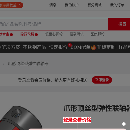
消息
我的账户
积分商城
我的订单
搜索
钛合金
隐藏铰链
低重心脚轮
轻载滑轨
医疗脚轮
业解决方案
不锈钢产品
快速报价
BOM配单
非标定制
样品
爪形顶丝型弹性联轴器
登录查看会员价格，新人更有好礼相送
立即登录
爪形顶丝型弹性联轴
登录查看价格