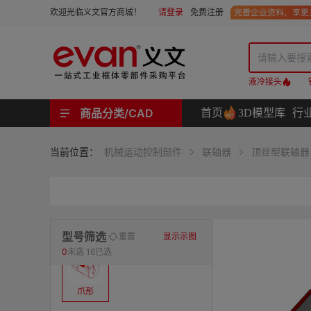
请登录
免费注册
欢迎光临义文官方商城！
液冷接头
商品分类/CAD
首页
3D模型库
行
工业用机械式门锁 | 工业用电子式门锁 | 铰链 | 拉手 | 碰珠和磁吸 | 脚轮 | 支撑脚 | 密封条 | 支撑
螺母 | 螺栓 | 螺钉 | 自攻类螺钉 | 卡箍 | 铆钉 | 垫圈 | 销和键 | 螺柱 | 挡圈
护线套 | 软管和软管接头 | 线槽及配件 | 扎线带和配件
电路板隔离柱 | 电路板导轨
分度定位件 | 紧定手柄 | 紧固旋钮 | 滑轨 | 手轮和摇手 | 显示屏支臂 | 联轴器
液压系统附件 | 位置指示器
材质
当前位置：
机械运动控制部件
联轴器
顶丝型联轴器
表面处理
类型
型号筛选
重置
显示示图
0
未选
16已选
爪形