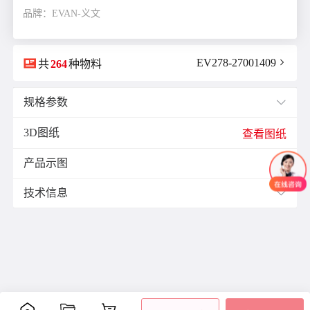
品牌：EVAN-义文

EV278-27001409

共
264
种物料
规格参数

3D图纸
E(mm)：
16.0
查看图纸
F(mm)：
8.0
产品示图
J(紧固螺栓扭矩)N·m：
4.0

K(mm)：
14.0
技术信息

L(总长)mm：
49.4
M(紧固螺栓)：
M5
材质与表面处理：
ØB1(轴孔径1)mm：
12.0
表面
ØB2(轴孔径2)mm：
18.0
零件
材质
附件
处理
ØD(外径)mm：
39.0
阳极
容许偏心(mm)：
0.25
主体
铝合金
氧化
容许偏角：
2°
内六
处理
角紧
容许扭矩(N·m)：
8.0
膜片
不锈钢
-