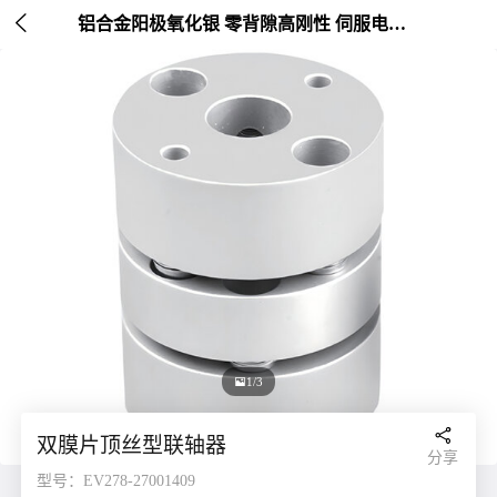

铝合金阳极氧化银 零背隙高刚性 伺服电机连接 外径20-26mm

1/3

双膜片顶丝型联轴器
分享
型号：EV278-27001409