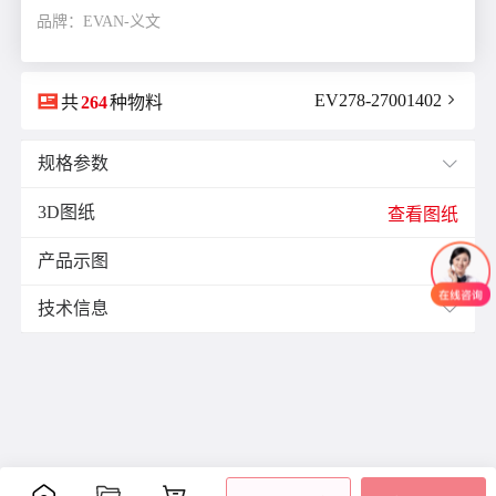
品牌：EVAN-义文

EV278-27001402

共
264
种物料
规格参数

3D图纸
E(mm)：
16.0
查看图纸
F(mm)：
8.0
产品示图
J(紧固螺栓扭矩)N·m：
4.0

K(mm)：
14.0
技术信息

L(总长)mm：
49.4
M(紧固螺栓)：
M5
材质与表面处理：
ØB1(轴孔径1)mm：
11.0
表面
ØB2(轴孔径2)mm：
15.0
零件
材质
附件
处理
ØD(外径)mm：
39.0
阳极
容许偏心(mm)：
0.25
主体
铝合金
氧化
容许偏角：
2°
内六
处理
角紧
容许扭矩(N·m)：
8.0
膜片
不锈钢
-