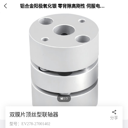

铝合金阳极氧化银 零背隙高刚性 伺服电机连接 外径20-26mm

1/3

双膜片顶丝型联轴器
分享
型号：EV278-27001402