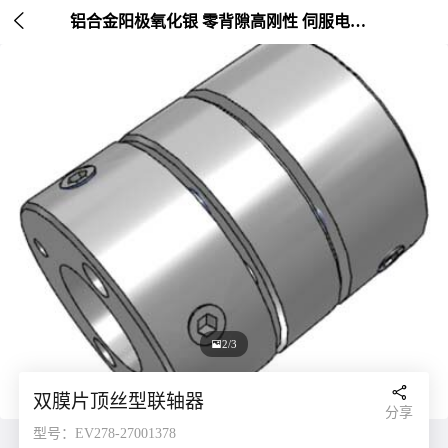

铝合金阳极氧化银 零背隙高刚性 伺服电机连接 外径20-26mm

2/3

双膜片顶丝型联轴器
分享
型号：EV278-27001378