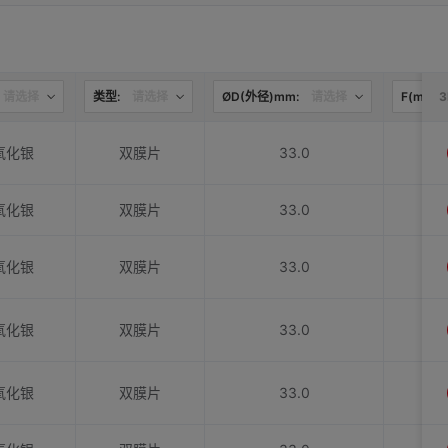
请选择
类型:
请选择
ØD(外径)mm:
请选择
F(mm):
氧化银
双膜片
33.0
氧化银
双膜片
33.0
氧化银
双膜片
33.0
氧化银
双膜片
33.0
氧化银
双膜片
33.0