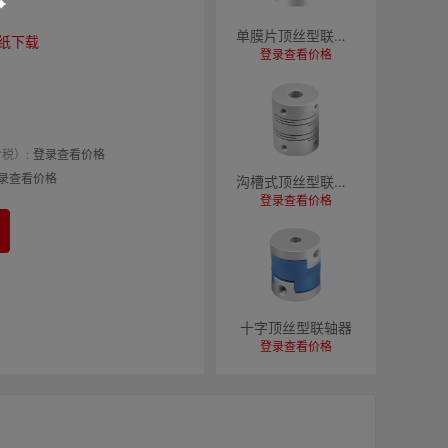
单膜片顶丝型联轴器
纸下载
登录查看价格
税）:
登录查看价格
录查看价格
沟槽式顶丝型联轴器
登录查看价格
十字顶丝型联轴器
登录查看价格