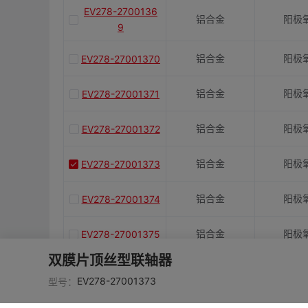
EV278-2700136
铝合金
阳极
9
铝合金
阳极
EV278-27001370
铝合金
阳极
EV278-27001371
铝合金
阳极
EV278-27001372
铝合金
阳极
EV278-27001373
铝合金
阳极
EV278-27001374
铝合金
阳极
EV278-27001375
双膜片顶丝型联轴器
铝合金
阳极
EV278-27001376
EV278-27001373
型号：
铝合金
阳极
EV278-27001377