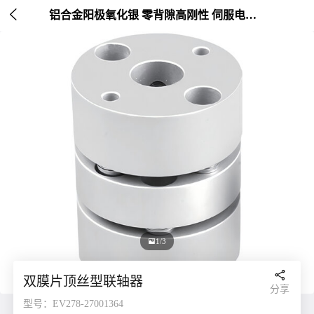

铝合金阳极氧化银 零背隙高刚性 伺服电机连接 外径20-26mm

1/3

双膜片顶丝型联轴器
分享
型号：EV278-27001364