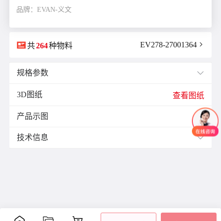
品牌：EVAN-义文

EV278-27001364

共
264
种物料
规格参数

3D图纸
E(mm)：
13.0
查看图纸
F(mm)：
6.5
产品示图
J(紧固螺栓扭矩)N·m：
1.7

K(mm)：
12.0
技术信息

L(总长)mm：
40.0
M(紧固螺栓)：
M4
材质与表面处理：
ØB1(轴孔径1)mm：
10.0
表面
ØB2(轴孔径2)mm：
11.0
零件
材质
附件
处理
ØD(外径)mm：
33.0
阳极
容许偏心(mm)：
0.2
主体
铝合金
氧化
容许偏角：
2°
内六
处理
角紧
容许扭矩(N·m)：
5.0
膜片
不锈钢
-