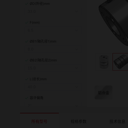
ØD(外径)mm
F(mm)
ØB1(轴孔径1)mm
ØB2(轴孔径2)mm
L(总长)mm
容许偏角
容许偏心(mm)
所有型号
规格参数
技术信息