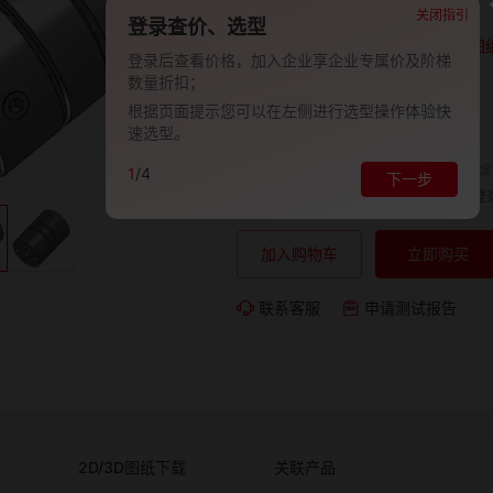
品牌:
EVAN-义文
关闭指引
登录查价、选型
型号:
EV278-27001361
图
登录后查看价格，加入企业享企业专属价及阶梯
数量折扣；
包装规格:
1
根据页面提示您可以在左侧进行选型操作体验快
交期:
-
速选型。
单价（含
1
/4
下一步
购买数量:
总价:
登
加入购物车
立即购买
联系客服
申请测试报告
2D/3D图纸下载
关联产品