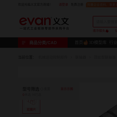
请登录
免费注册
欢迎光临义文官方商城！
液冷接头
商品分类/CAD
首页
3D模型库
行
工业用机械式门锁 | 工业用电子式门锁 | 铰链 | 拉手 | 碰珠和磁吸 | 脚轮 | 支撑脚 | 密封条 | 支撑
螺母 | 螺栓 | 螺钉 | 自攻类螺钉 | 卡箍 | 铆钉 | 垫圈 | 销和键 | 螺柱 | 挡圈
护线套 | 软管和软管接头 | 线槽及配件 | 扎线带和配件
电路板隔离柱 | 电路板导轨
分度定位件 | 紧定手柄 | 紧固旋钮 | 滑轨 | 手轮和摇手 | 显示屏支臂 | 联轴器
液压系统附件 | 位置指示器
材质
当前位置：
机械运动控制部件
联轴器
顶丝型联轴器
表面处理
类型
型号筛选
重置
显示示图
0
未选
16已选
双膜片