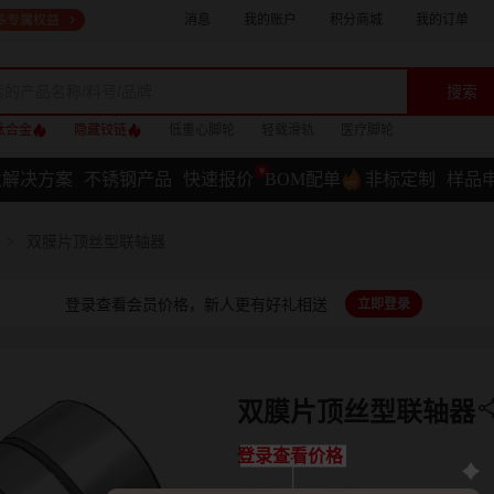
消息
我的账户
积分商城
我的订单
搜索
钛合金
隐藏铰链
低重心脚轮
轻载滑轨
医疗脚轮
业解决方案
不锈钢产品
快速报价
BOM配单
非标定制
样品
双膜片顶丝型联轴器
登录查看会员价格，新人更有好礼相送
立即登录
双膜片顶丝型联轴器
登录查看价格