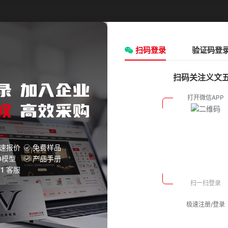
请选择
类型:
请选择
ØD(外径)mm:
扫码登录
请选择
验证码登
F(mm):
3
扫码关注义文
氧化银
双膜片
33.0
氧化银
双膜片
33.0
氧化银
双膜片
33.0
速报价
免费样品
D模型
产品手册
氧化银
双膜片
33.0
V1 客服
氧化银
双膜片
33.0
极速注册/登录