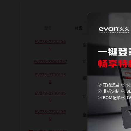
是否带键槽
M(紧固螺栓)
型号
材质:
请选择
表面处理:
EV278-2700135
铝合金
阳极
容许扭矩(N·m)
6
铝合金
阳极
EV278-27001357
J(紧固螺栓扭矩)N·m
EV278-2700135
铝合金
阳极
8
在线选型
快
E(mm)
非标定制
3
EV278-2700135
铝合金
阳极
BOM配单
1
9
K(mm)
EV278-2700136
铝合金
阳极
0