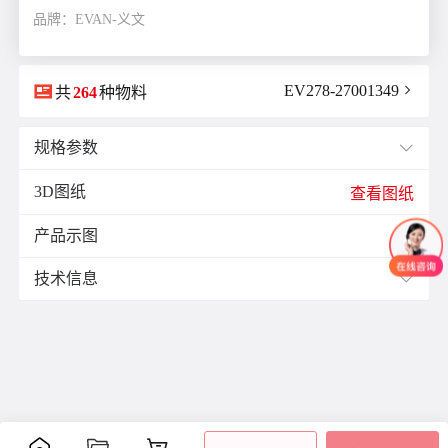
品牌：EVAN-义文

EV278-27001349

共
264
种物料
规格参数

3D图纸
E(mm)：
13.0
查看图纸
F(mm)：
6.5
产品示图
J(紧固螺栓扭矩)N·m：
1.7

K(mm)：
12.0
技术信息

L(总长)mm：
40.0
M(紧固螺栓)：
M4
材质与表面处理：
ØB1(轴孔径1)mm：
6.0
表面
ØB2(轴孔径2)mm：
8.0
零件
材质
附件
处理
ØD(外径)mm：
33.0
阳极
容许偏心(mm)：
0.2
主体
铝合金
氧化
容许偏角：
2°
内六
处理
角紧
容许扭矩(N·m)：
5.0
膜片
不锈钢
-