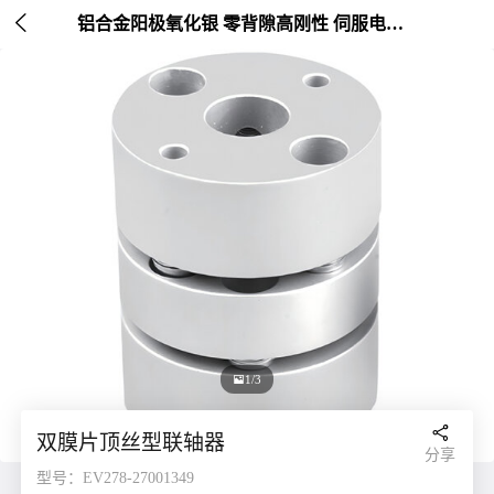

铝合金阳极氧化银 零背隙高刚性 伺服电机连接 外径20-26mm

1/3

双膜片顶丝型联轴器
分享
型号：EV278-27001349