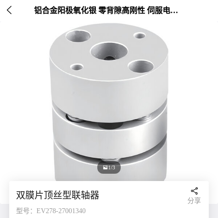

铝合金阳极氧化银 零背隙高刚性 伺服电机连接 外径20-26mm

1/3

双膜片顶丝型联轴器
分享
型号：EV278-27001340