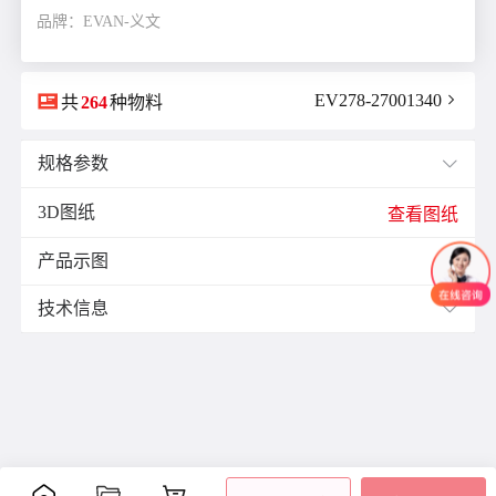
品牌：EVAN-义文

EV278-27001340

共
264
种物料
规格参数

3D图纸
E(mm)：
11.9
查看图纸
F(mm)：
5.5
产品示图
J(紧固螺栓扭矩)N·m：
1.7

K(mm)：
10.5
技术信息

L(总长)mm：
34.3
M(紧固螺栓)：
M4
材质与表面处理：
ØB1(轴孔径1)mm：
10.0
表面
ØB2(轴孔径2)mm：
12.0
零件
材质
附件
处理
ØD(外径)mm：
29.0
阳极
容许偏心(mm)：
0.15
主体
铝合金
氧化
容许偏角：
2°
内六
处理
角紧
容许扭矩(N·m)：
3.0
膜片
不锈钢
-