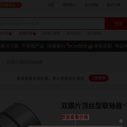
消息
我的账户
积分商城
我的订单
搜索
钛合金
隐藏铰链
低重心脚轮
轻载滑轨
医疗脚轮
业解决方案
不锈钢产品
快速报价
BOM配单
非标定制
样品
双膜片顶丝型联轴器
登录查看会员价格，新人更有好礼相送
立即登录
双膜片顶丝型联轴器
登录查看价格