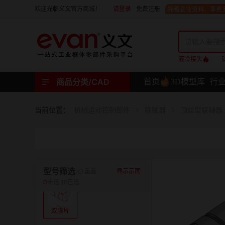
请登录
免费注册
欢迎光临义文官方商城！
液冷接头
商品分类/CAD
首页
3D模型库
行
工业用机械式门锁 | 工业用电子式门锁 | 铰链 | 拉手 | 碰珠和磁吸 | 脚轮 | 支撑脚 | 密封条 | 支撑
螺母 | 螺栓 | 螺钉 | 自攻类螺钉 | 卡箍 | 铆钉 | 垫圈 | 销和键 | 螺柱 | 挡圈
护线套 | 软管和软管接头 | 线槽及配件 | 扎线带和配件
电路板隔离柱 | 电路板导轨
分度定位件 | 紧定手柄 | 紧固旋钮 | 滑轨 | 手轮和摇手 | 显示屏支臂 | 联轴器
液压系统附件 | 位置指示器
材质
当前位置：
机械运动控制部件
联轴器
顶丝型联轴器
表面处理
类型
型号筛选
重置
显示示图
0
未选
16已选
双膜片