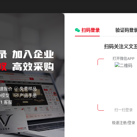
请选择
类型:
请选择
ØD(外径)mm:
扫码登录
请选择
验证码登
F(mm):
3
扫码关注义文
氧化银
双膜片
26.0
氧化银
双膜片
26.0
氧化银
双膜片
26.0
速报价
免费样品
D模型
产品手册
氧化银
双膜片
26.0
V1 客服
氧化银
双膜片
26.0
极速注册/登录
氧化银
双膜片
26.0