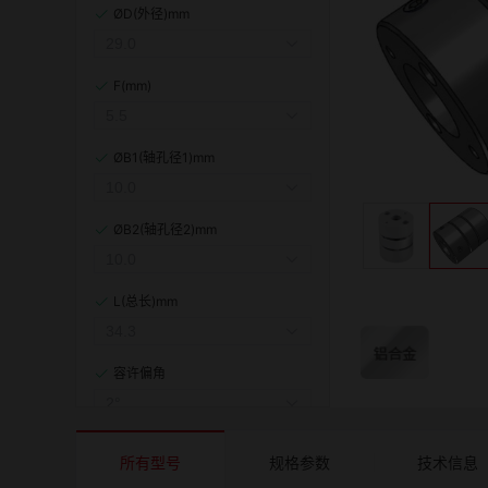
ØD(外径)mm
F(mm)
ØB1(轴孔径1)mm
ØB2(轴孔径2)mm
L(总长)mm
容许偏角
容许偏心(mm)
所有型号
规格参数
技术信息