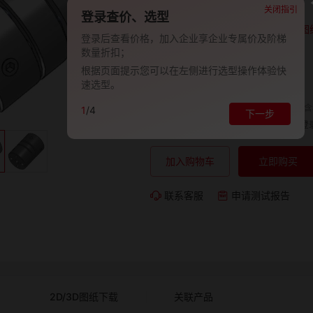
品牌:
EVAN-义文
关闭指引
登录查价、选型
型号:
EV278-27001338
图
登录后查看价格，加入企业享企业专属价及阶梯
数量折扣；
包装规格:
1
根据页面提示您可以在左侧进行选型操作体验快
交期:
-
速选型。
单价（含
1
/4
下一步
购买数量:
总价:
登
加入购物车
立即购买
联系客服
申请测试报告
2D/3D图纸下载
关联产品