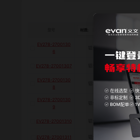
是否带键槽
M(紧固螺栓)
型号
材质:
请选择
表面处理:
EV278-2700130
铝合金
阳极
容许扭矩(N·m)
6
铝合金
阳极
EV278-27001307
J(紧固螺栓扭矩)N·m
EV278-2700130
铝合金
阳极
8
在线选型
快
E(mm)
非标定制
3
EV278-2700130
铝合金
阳极
BOM配单
1
9
K(mm)
铝合金
阳极
EV278-27001310
铝合金
阳极
EV278-27001311