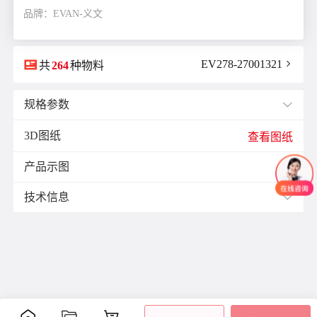
品牌：EVAN-义文

EV278-27001321

共
264
种物料
规格参数

3D图纸
E(mm)：
11.9
查看图纸
F(mm)：
5.5
产品示图
J(紧固螺栓扭矩)N·m：
1.7

K(mm)：
10.5
技术信息

L(总长)mm：
34.3
M(紧固螺栓)：
M4
材质与表面处理：
ØB1(轴孔径1)mm：
6.0
表面
ØB2(轴孔径2)mm：
6.35
零件
材质
附件
处理
ØD(外径)mm：
29.0
阳极
容许偏心(mm)：
0.15
主体
铝合金
氧化
容许偏角：
2°
内六
处理
角紧
容许扭矩(N·m)：
3.0
膜片
不锈钢
-