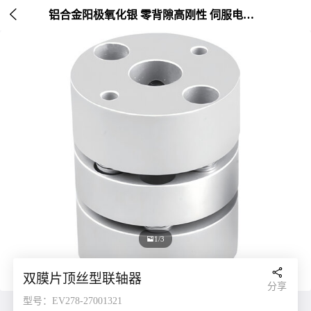

铝合金阳极氧化银 零背隙高刚性 伺服电机连接 外径20-26mm

2/3

双膜片顶丝型联轴器
分享
型号：EV278-27001321