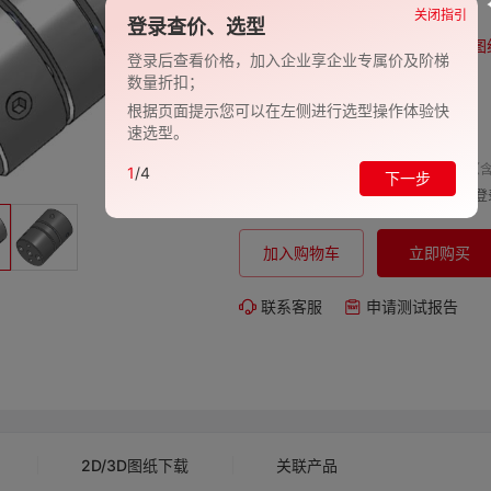
品牌:
EVAN-义文
关闭指引
登录查价、选型
型号:
EV278-27001313
图
登录后查看价格，加入企业享企业专属价及阶梯
数量折扣；
包装规格:
1
根据页面提示您可以在左侧进行选型操作体验快
交期:
-
速选型。
单价（含
1
/4
下一步
购买数量:
总价:
登
加入购物车
立即购买
联系客服
申请测试报告
2D/3D图纸下载
关联产品