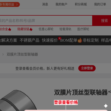
消息
我的账户
积分商城
我的订单
搜索
钛合金
隐藏铰链
低重心脚轮
轻载滑轨
医疗脚轮
业解决方案
不锈钢产品
快速报价
BOM配单
非标定制
样品
双膜片顶丝型联轴器
登录查看会员价格，新人更有好礼相送
立即登录
双膜片顶丝型联轴器
登录查看价格