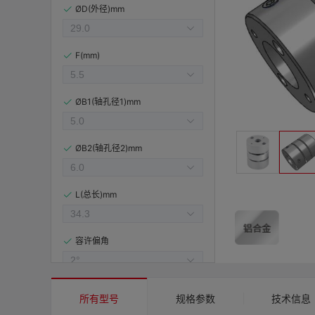
ØD(外径)mm
F(mm)
ØB1(轴孔径1)mm
ØB2(轴孔径2)mm
L(总长)mm
容许偏角
容许偏心(mm)
所有型号
规格参数
技术信息