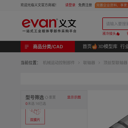
请登录
免费注册
欢迎光临义文官方商城！
液冷接头
商品分类/CAD
首页
3D模型库
行
工业用机械式门锁 | 工业用电子式门锁 | 铰链 | 拉手 | 碰珠和磁吸 | 脚轮 | 支撑脚 | 密封条 | 支撑
螺母 | 螺栓 | 螺钉 | 自攻类螺钉 | 卡箍 | 铆钉 | 垫圈 | 销和键 | 螺柱 | 挡圈
护线套 | 软管和软管接头 | 线槽及配件 | 扎线带和配件
电路板隔离柱 | 电路板导轨
分度定位件 | 紧定手柄 | 紧固旋钮 | 滑轨 | 手轮和摇手 | 显示屏支臂 | 联轴器
液压系统附件 | 位置指示器
材质
当前位置：
机械运动控制部件
联轴器
顶丝型联轴器
表面处理
类型
型号筛选
重置
显示示图
0
未选
16已选
双膜片