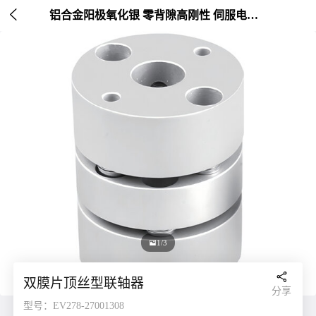

铝合金阳极氧化银 零背隙高刚性 伺服电机连接 外径20-26mm

1/3

双膜片顶丝型联轴器
分享
型号：EV278-27001308