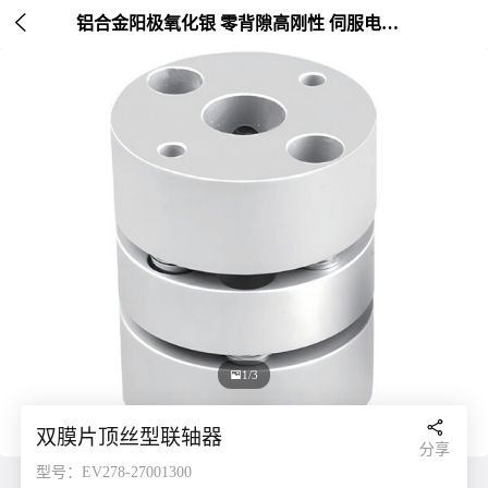

铝合金阳极氧化银 零背隙高刚性 伺服电机连接 外径20-26mm

1/3

双膜片顶丝型联轴器
分享
型号：EV278-27001300