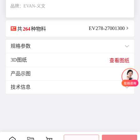
品牌：EVAN-义文

EV278-27001300

共
264
种物料
规格参数

3D图纸
E(mm)：
11.9
查看图纸
F(mm)：
5.5
产品示图
J(紧固螺栓扭矩)N·m：
0.7

K(mm)：
9.0
技术信息

L(总长)mm：
34.1
M(紧固螺栓)：
M3
材质与表面处理：
ØB1(轴孔径1)mm：
6.0
表面
ØB2(轴孔径2)mm：
10.0
零件
材质
附件
处理
ØD(外径)mm：
26.0
阳极
容许偏心(mm)：
0.15
主体
铝合金
氧化
容许偏角：
2°
内六
处理
角紧
容许扭矩(N·m)：
2.0
膜片
不锈钢
-