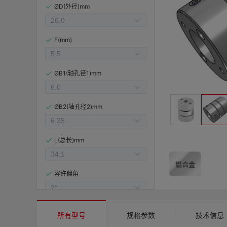
ØD(外径)mm
F(mm)
ØB1(轴孔径1)mm
ØB2(轴孔径2)mm
L(总长)mm
容许偏角
容许偏心(mm)
所有型号
规格参数
技术信息