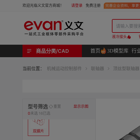
请登录
免费注册
欢迎光临义文官方商城！
液冷接头
商品分类/CAD
首页
3D模型库
行
工业用机械式门锁 | 工业用电子式门锁 | 铰链 | 拉手 | 碰珠和磁吸 | 脚轮 | 支撑脚 | 密封条 | 支撑
螺母 | 螺栓 | 螺钉 | 自攻类螺钉 | 卡箍 | 铆钉 | 垫圈 | 销和键 | 螺柱 | 挡圈
护线套 | 软管和软管接头 | 线槽及配件 | 扎线带和配件
电路板隔离柱 | 电路板导轨
分度定位件 | 紧定手柄 | 紧固旋钮 | 滑轨 | 手轮和摇手 | 显示屏支臂 | 联轴器
液压系统附件 | 位置指示器
材质
当前位置：
机械运动控制部件
联轴器
顶丝型联轴器
表面处理
类型
型号筛选
重置
显示示图
0
未选
16已选
双膜片