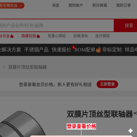
消息
我的账户
积分商城
我的订单
搜索
钛合金
隐藏铰链
低重心脚轮
轻载滑轨
医疗脚轮
业解决方案
不锈钢产品
快速报价
BOM配单
非标定制
样品
双膜片顶丝型联轴器
登录查看会员价格，新人更有好礼相送
立即登录
双膜片顶丝型联轴器
登录查看价格