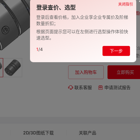
品牌:
EVAN-义文
关闭指引
登录查价、选型
型号:
EV278-27001298
图
登录后查看价格，加入企业享企业专属价及阶梯
数量折扣；
包装规格:
1
根据页面提示您可以在左侧进行选型操作体验快
交期:
-
速选型。
单价（含
1
/4
下一步
购买数量:
总价:
登
加入购物车
立即购买
联系客服
申请测试报告
2D/3D图纸下载
关联产品