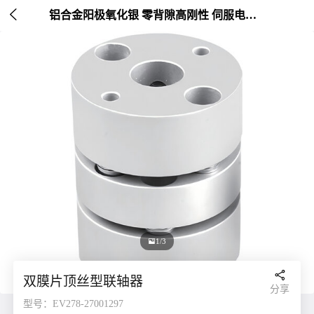

铝合金阳极氧化银 零背隙高刚性 伺服电机连接 外径20-26mm

2/3

双膜片顶丝型联轴器
分享
型号：EV278-27001297