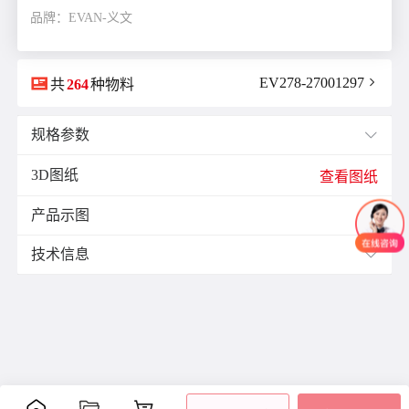
品牌：EVAN-义文

EV278-27001297

共
264
种物料
规格参数

3D图纸
E(mm)：
11.9
查看图纸
F(mm)：
5.5
产品示图
J(紧固螺栓扭矩)N·m：
0.7

K(mm)：
9.0
技术信息

L(总长)mm：
34.1
M(紧固螺栓)：
M3
材质与表面处理：
ØB1(轴孔径1)mm：
6.0
表面
ØB2(轴孔径2)mm：
6.0
零件
材质
附件
处理
ØD(外径)mm：
26.0
阳极
容许偏心(mm)：
0.15
主体
铝合金
氧化
容许偏角：
2°
内六
处理
角紧
容许扭矩(N·m)：
2.0
膜片
不锈钢
-