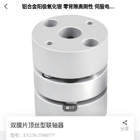

铝合金阳极氧化银 零背隙高刚性 伺服电机连接 外径20-26mm

1/3

双膜片顶丝型联轴器
分享
型号：EV278-27000777