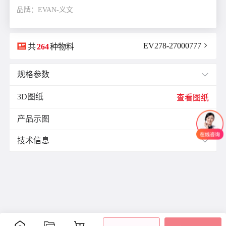
品牌：EVAN-义文

EV278-27000777

共
264
种物料
规格参数

3D图纸
E(mm)：
16.0
查看图纸
F(mm)：
8.0
产品示图
J(紧固螺栓扭矩)N·m：
4.0

K(mm)：
14.0
技术信息

L(总长)mm：
49.4
M(紧固螺栓)：
M5
材质与表面处理：
ØB1(轴孔径1)mm：
12.0
表面
ØB2(轴孔径2)mm：
18.0
零件
材质
附件
处理
ØD(外径)mm：
39.0
阳极
容许偏心(mm)：
0.25
主体
铝合金
氧化
容许偏角：
2°
内六
处理
角紧
容许扭矩(N·m)：
8.0
膜片
不锈钢
-