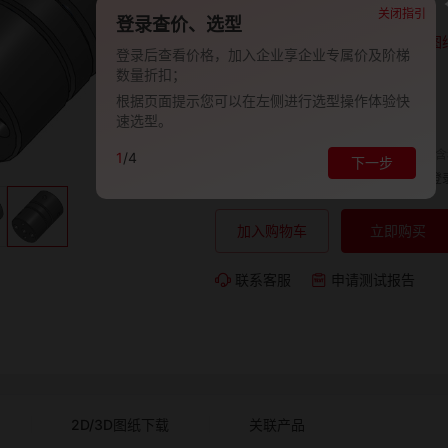
品牌:
EVAN-义文
关闭指引
登录查价、选型
型号:
EV278-27000774
图
登录后查看价格，加入企业享企业专属价及阶梯
数量折扣；
包装规格:
1
根据页面提示您可以在左侧进行选型操作体验快
交期:
-
速选型。
单价（含
1
/4
下一步
购买数量:
总价:
登
加入购物车
立即购买
联系客服
申请测试报告
2D/3D图纸下载
关联产品