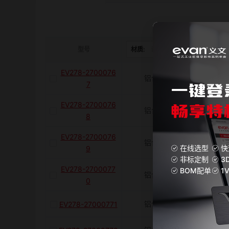
是否带键槽
M(紧固螺栓)
型号
材质:
请选择
表面处理:
EV278-2700076
铝合金
阳极
容许扭矩(N·m)
7
EV278-2700076
铝合金
阳极
J(紧固螺栓扭矩)N·m
8
EV278-2700076
铝合金
阳极
在线选型
快
9
E(mm)
非标定制
3
EV278-2700077
BOM配单
1
铝合金
阳极
0
K(mm)
铝合金
阳极
EV278-27000771