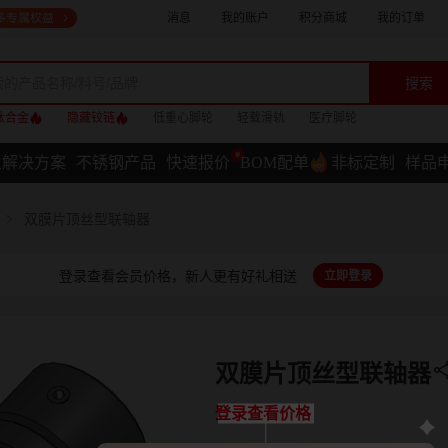
消息
我的账户
积分商城
我的订单
搜索
钛合金
隐藏铰链
低重心脚轮
轻载滑轨
医疗脚轮
业解决方案
不锈钢产品
快速报价
BOM配单
非标定制
样品
双膜片顶丝型联轴器
登录查看会员价格，新人更有好礼相送
立即登录
双膜片顶丝型联轴器
登录查看价格