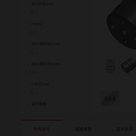
ØD(外径)mm
F(mm)
ØB1(轴孔径1)mm
ØB2(轴孔径2)mm
L(总长)mm
容许偏角
容许偏心(mm)
所有型号
规格参数
技术信息