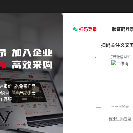
请选择
类型:
请选择
ØD(外径)mm:
扫码登录
请选择
验证码登
F(mm):
3
扫码关注义文
氧化银
双膜片
39.0
氧化银
双膜片
39.0
氧化银
双膜片
39.0
速报价
免费样品
D模型
产品手册
V1 客服
氧化银
双膜片
39.0
氧化银
双膜片
39.0
极速注册/登录