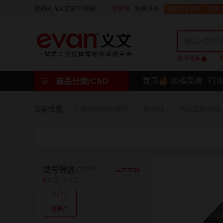
请登录
免费注册
欢迎光临义文官方商城！
液冷接头
商品分类/CAD
首页
3D模型库
行
工业用机械式门锁 | 工业用电子式门锁 | 铰链 | 拉手 | 碰珠和磁吸 | 脚轮 | 支撑脚 | 密封条 | 支撑
螺母 | 螺栓 | 螺钉 | 自攻类螺钉 | 卡箍 | 铆钉 | 垫圈 | 销和键 | 螺柱 | 挡圈
护线套 | 软管和软管接头 | 线槽及配件 | 扎线带和配件
电路板隔离柱 | 电路板导轨
分度定位件 | 紧定手柄 | 紧固旋钮 | 滑轨 | 手轮和摇手 | 显示屏支臂 | 联轴器
液压系统附件 | 位置指示器
材质
当前位置：
机械运动控制部件
联轴器
顶丝型联轴器
表面处理
类型
型号筛选
重置
显示示图
0
未选
16已选
双膜片