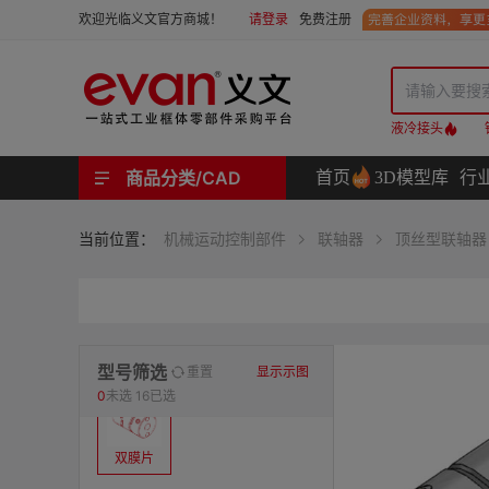
请登录
免费注册
欢迎光临义文官方商城！
液冷接头
商品分类/CAD
首页
3D模型库
行
工业用机械式门锁 | 工业用电子式门锁 | 铰链 | 拉手 | 碰珠和磁吸 | 脚轮 | 支撑脚 | 密封条 | 支撑
螺母 | 螺栓 | 螺钉 | 自攻类螺钉 | 卡箍 | 铆钉 | 垫圈 | 销和键 | 螺柱 | 挡圈
护线套 | 软管和软管接头 | 线槽及配件 | 扎线带和配件
电路板隔离柱 | 电路板导轨
分度定位件 | 紧定手柄 | 紧固旋钮 | 滑轨 | 手轮和摇手 | 显示屏支臂 | 联轴器
液压系统附件 | 位置指示器
材质
当前位置：
机械运动控制部件
联轴器
顶丝型联轴器
表面处理
类型
型号筛选
重置
显示示图
0
未选
16已选
双膜片