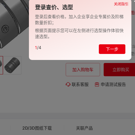
品牌:
EVAN-义文
关闭指引
登录查价、选型
型号:
EV278-27000770
图
登录后查看价格，加入企业享企业专属价及阶梯
数量折扣；
包装规格:
1
根据页面提示您可以在左侧进行选型操作体验快
交期:
-
速选型。
单价（含
1
/4
下一步
购买数量:
总价:
登
加入购物车
立即购买
联系客服
申请测试报告
2D/3D图纸下载
关联产品