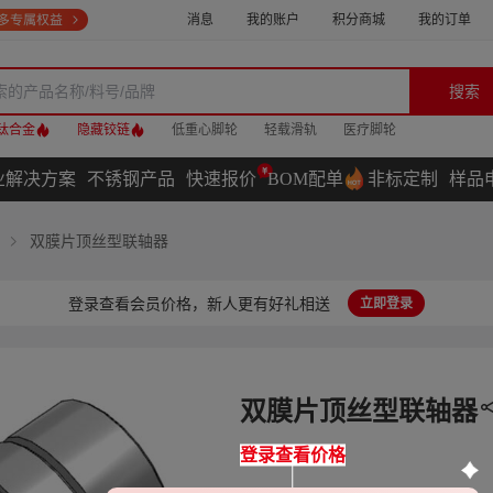
消息
我的账户
积分商城
我的订单
搜索
钛合金
隐藏铰链
低重心脚轮
轻载滑轨
医疗脚轮
业解决方案
不锈钢产品
快速报价
BOM配单
非标定制
样品
双膜片顶丝型联轴器
登录查看会员价格，新人更有好礼相送
立即登录
双膜片顶丝型联轴器
登录查看价格