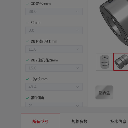
ØD(外径)mm
F(mm)
ØB1(轴孔径1)mm
ØB2(轴孔径2)mm
L(总长)mm
容许偏角
容许偏心(mm)
所有型号
规格参数
技术信息