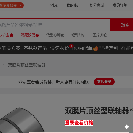
消息
我的账户
积分商城
我的订单
搜索
钛合金
隐藏铰链
低重心脚轮
轻载滑轨
医疗脚轮
业解决方案
不锈钢产品
快速报价
BOM配单
非标定制
样品
双膜片顶丝型联轴器
登录查看会员价格，新人更有好礼相送
立即登录
双膜片顶丝型联轴器
登录查看价格