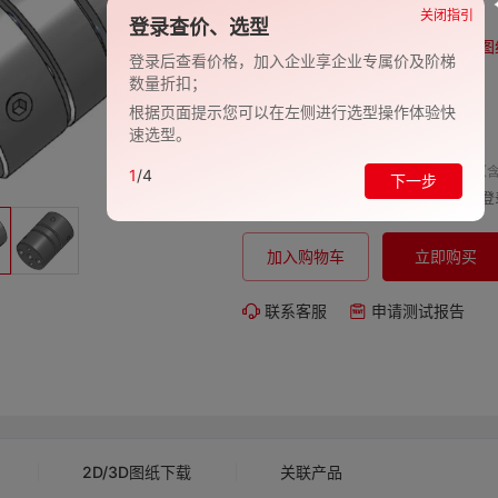
品牌:
EVAN-义文
关闭指引
登录查价、选型
型号:
EV278-27000761
图
登录后查看价格，加入企业享企业专属价及阶梯
数量折扣；
包装规格:
1
根据页面提示您可以在左侧进行选型操作体验快
交期:
-
速选型。
单价（含
1
/4
下一步
购买数量:
总价:
登
加入购物车
立即购买
联系客服
申请测试报告
2D/3D图纸下载
关联产品