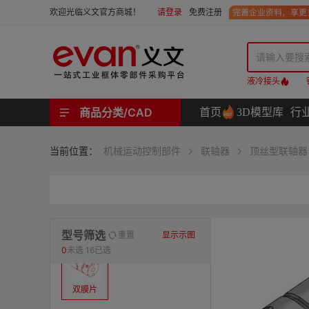
请登录
免费注册
欢迎光临义文官方商城！
液冷接头
商品分类/CAD
首页
3D模型库
行
工业用机械式门锁 | 工业用电子式门锁 | 铰链 | 拉手 | 碰珠和磁吸 | 脚轮 | 支撑脚 | 密封条 | 支撑
螺母 | 螺栓 | 螺钉 | 自攻类螺钉 | 卡箍 | 铆钉 | 垫圈 | 销和键 | 螺柱 | 挡圈
护线套 | 软管和软管接头 | 线槽及配件 | 扎线带和配件
电路板隔离柱 | 电路板导轨
分度定位件 | 紧定手柄 | 紧固旋钮 | 滑轨 | 手轮和摇手 | 显示屏支臂 | 联轴器
液压系统附件 | 位置指示器
材质
当前位置：
机械运动控制部件
联轴器
顶丝型联轴器
表面处理
类型
型号筛选
重置
显示示图
0
未选
16已选
双膜片