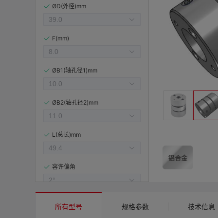
ØD(外径)mm
F(mm)
ØB1(轴孔径1)mm
ØB2(轴孔径2)mm
L(总长)mm
容许偏角
容许偏心(mm)
所有型号
规格参数
技术信息