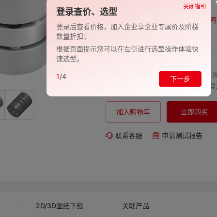
品牌:
EVAN-义文
关闭指引
登录查价、选型
型号:
EV278-27000759
图
登录后查看价格，加入企业享企业专属价及阶梯
数量折扣；
包装规格:
1
根据页面提示您可以在左侧进行选型操作体验快
交期:
-
速选型。
单价（含
1
/4
下一步
购买数量:
总价:
登
加入购物车
立即购买
联系客服
申请测试报告
2D/3D图纸下载
关联产品