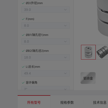
ØD(外径)mm
F(mm)
ØB1(轴孔径1)mm
ØB2(轴孔径2)mm
L(总长)mm
容许偏角
容许偏心(mm)
所有型号
规格参数
技术信息