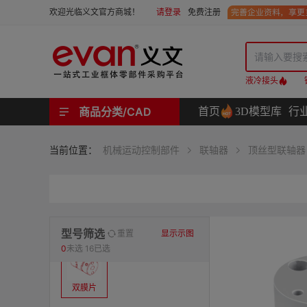
请登录
免费注册
欢迎光临义文官方商城！
液冷接头
商品分类/CAD
首页
3D模型库
行
工业用机械式门锁 | 工业用电子式门锁 | 铰链 | 拉手 | 碰珠和磁吸 | 脚轮 | 支撑脚 | 密封条 | 支撑
螺母 | 螺栓 | 螺钉 | 自攻类螺钉 | 卡箍 | 铆钉 | 垫圈 | 销和键 | 螺柱 | 挡圈
护线套 | 软管和软管接头 | 线槽及配件 | 扎线带和配件
电路板隔离柱 | 电路板导轨
分度定位件 | 紧定手柄 | 紧固旋钮 | 滑轨 | 手轮和摇手 | 显示屏支臂 | 联轴器
液压系统附件 | 位置指示器
材质
当前位置：
机械运动控制部件
联轴器
顶丝型联轴器
表面处理
类型
型号筛选
重置
显示示图
0
未选
16已选
双膜片