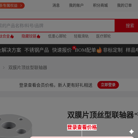
消息
我的账户
积分商城
我的订单
搜索
钛合金
隐藏铰链
低重心脚轮
轻载滑轨
医疗脚轮
业解决方案
不锈钢产品
快速报价
BOM配单
非标定制
样品
双膜片顶丝型联轴器
登录查看会员价格，新人更有好礼相送
立即登录
双膜片顶丝型联轴器
登录查看价格