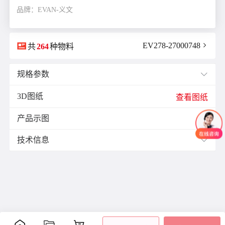
品牌：EVAN-义文

EV278-27000748

共
264
种物料
规格参数

3D图纸
E(mm)：
13.0
查看图纸
F(mm)：
6.5
产品示图
J(紧固螺栓扭矩)N·m：
1.7

K(mm)：
12.0
技术信息

L(总长)mm：
40.0
M(紧固螺栓)：
M4
材质与表面处理：
ØB1(轴孔径1)mm：
14.0
表面
ØB2(轴孔径2)mm：
16.0
零件
材质
附件
处理
ØD(外径)mm：
33.0
阳极
容许偏心(mm)：
0.2
主体
铝合金
氧化
容许偏角：
2°
内六
处理
角紧
容许扭矩(N·m)：
5.0
膜片
不锈钢
-