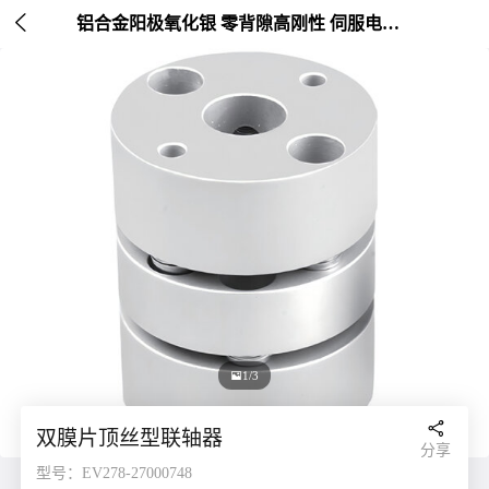

铝合金阳极氧化银 零背隙高刚性 伺服电机连接 外径20-26mm

1/3

双膜片顶丝型联轴器
分享
型号：EV278-27000748