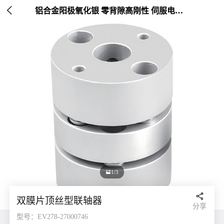

铝合金阳极氧化银 零背隙高刚性 伺服电机连接 外径20-26mm

1/3

双膜片顶丝型联轴器
分享
型号：EV278-27000746