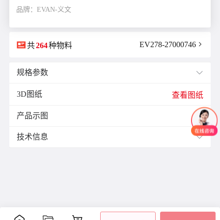
品牌：EVAN-义文

EV278-27000746

共
264
种物料
规格参数

3D图纸
E(mm)：
13.0
查看图纸
F(mm)：
6.5
产品示图
J(紧固螺栓扭矩)N·m：
1.7

K(mm)：
12.0
技术信息

L(总长)mm：
40.0
M(紧固螺栓)：
M4
材质与表面处理：
ØB1(轴孔径1)mm：
14.0
表面
ØB2(轴孔径2)mm：
14.0
零件
材质
附件
处理
ØD(外径)mm：
33.0
阳极
容许偏心(mm)：
0.2
主体
铝合金
氧化
容许偏角：
2°
内六
处理
角紧
容许扭矩(N·m)：
5.0
膜片
不锈钢
-