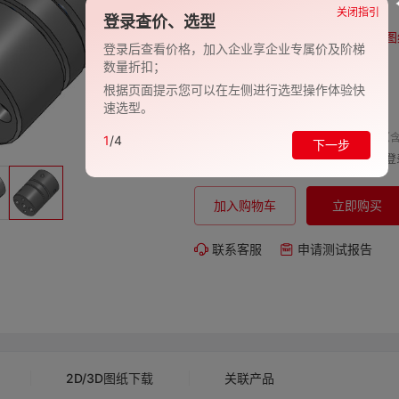
品牌:
EVAN-义文
关闭指引
登录查价、选型
型号:
EV278-27000744
图
登录后查看价格，加入企业享企业专属价及阶梯
数量折扣；
包装规格:
1
根据页面提示您可以在左侧进行选型操作体验快
交期:
-
速选型。
单价（含
1
/4
下一步
购买数量:
总价:
登
加入购物车
立即购买
联系客服
申请测试报告
2D/3D图纸下载
关联产品