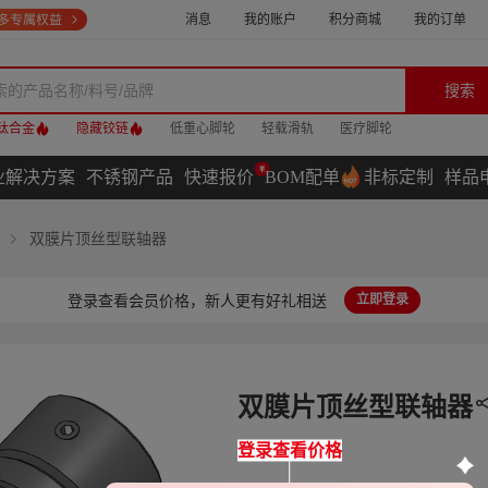
消息
我的账户
积分商城
我的订单
搜索
钛合金
隐藏铰链
低重心脚轮
轻载滑轨
医疗脚轮
业解决方案
不锈钢产品
快速报价
BOM配单
非标定制
样品
双膜片顶丝型联轴器
登录查看会员价格，新人更有好礼相送
立即登录
双膜片顶丝型联轴器
登录查看价格