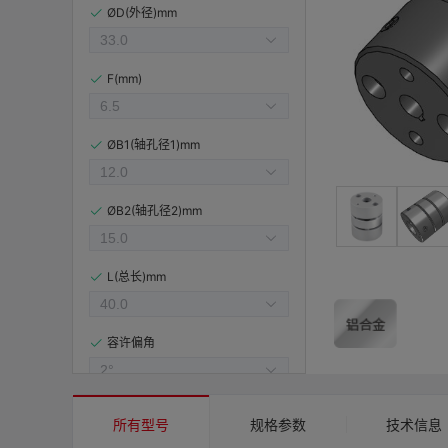
ØD(外径)mm
F(mm)
ØB1(轴孔径1)mm
ØB2(轴孔径2)mm
L(总长)mm
容许偏角
容许偏心(mm)
所有型号
规格参数
技术信息