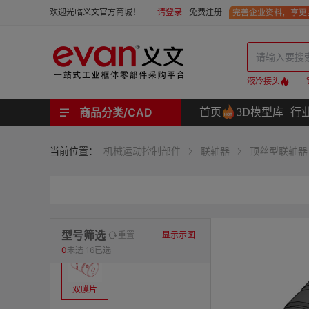
请登录
免费注册
欢迎光临义文官方商城！
液冷接头
商品分类/CAD
首页
3D模型库
行
工业用机械式门锁 | 工业用电子式门锁 | 铰链 | 拉手 | 碰珠和磁吸 | 脚轮 | 支撑脚 | 密封条 | 支撑
螺母 | 螺栓 | 螺钉 | 自攻类螺钉 | 卡箍 | 铆钉 | 垫圈 | 销和键 | 螺柱 | 挡圈
护线套 | 软管和软管接头 | 线槽及配件 | 扎线带和配件
电路板隔离柱 | 电路板导轨
分度定位件 | 紧定手柄 | 紧固旋钮 | 滑轨 | 手轮和摇手 | 显示屏支臂 | 联轴器
液压系统附件 | 位置指示器
材质
当前位置：
机械运动控制部件
联轴器
顶丝型联轴器
表面处理
类型
型号筛选
重置
显示示图
0
未选
16已选
双膜片