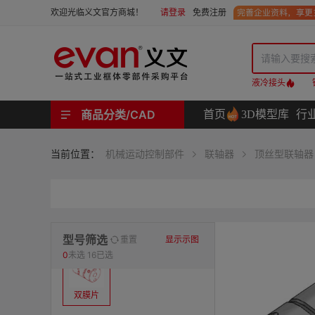
请登录
免费注册
欢迎光临义文官方商城！
液冷接头
商品分类/CAD
首页
3D模型库
行
工业用机械式门锁 | 工业用电子式门锁 | 铰链 | 拉手 | 碰珠和磁吸 | 脚轮 | 支撑脚 | 密封条 | 支撑
螺母 | 螺栓 | 螺钉 | 自攻类螺钉 | 卡箍 | 铆钉 | 垫圈 | 销和键 | 螺柱 | 挡圈
护线套 | 软管和软管接头 | 线槽及配件 | 扎线带和配件
电路板隔离柱 | 电路板导轨
分度定位件 | 紧定手柄 | 紧固旋钮 | 滑轨 | 手轮和摇手 | 显示屏支臂 | 联轴器
液压系统附件 | 位置指示器
材质
当前位置：
机械运动控制部件
联轴器
顶丝型联轴器
表面处理
类型
型号筛选
重置
显示示图
0
未选
16已选
双膜片