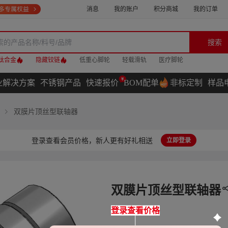
消息
我的账户
积分商城
我的订单
搜索
钛合金
隐藏铰链
低重心脚轮
轻载滑轨
医疗脚轮
业解决方案
不锈钢产品
快速报价
BOM配单
非标定制
样品
双膜片顶丝型联轴器
登录查看会员价格，新人更有好礼相送
立即登录
双膜片顶丝型联轴器
登录查看价格