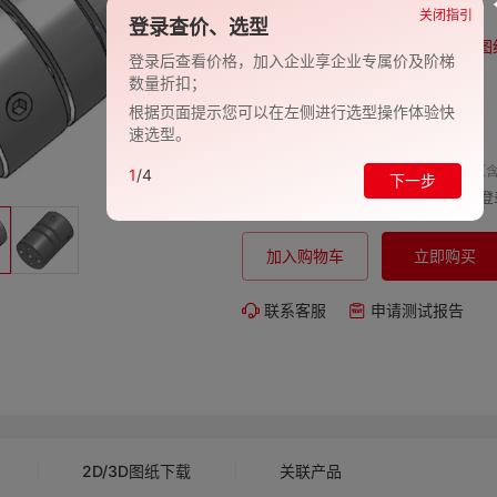
品牌:
EVAN-义文
关闭指引
登录查价、选型
型号:
EV278-27000717
图
登录后查看价格，加入企业享企业专属价及阶梯
数量折扣；
包装规格:
1
根据页面提示您可以在左侧进行选型操作体验快
交期:
-
速选型。
单价（含
1
/4
下一步
购买数量:
总价:
登
加入购物车
立即购买
联系客服
申请测试报告
2D/3D图纸下载
关联产品