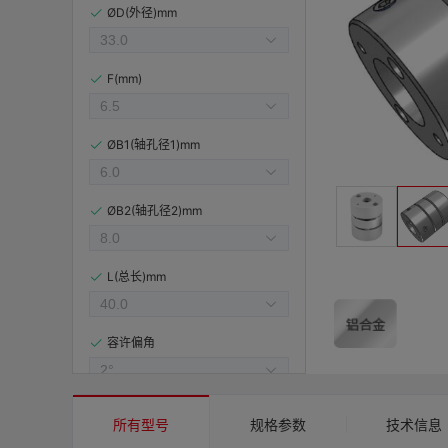
ØD(外径)mm
F(mm)
ØB1(轴孔径1)mm
ØB2(轴孔径2)mm
L(总长)mm
容许偏角
容许偏心(mm)
所有型号
规格参数
技术信息