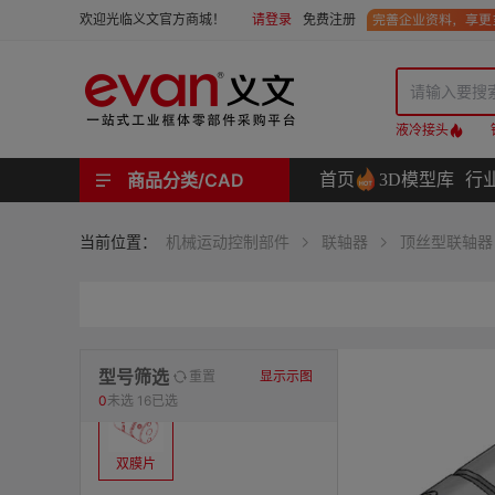
请登录
免费注册
欢迎光临义文官方商城！
液冷接头
商品分类/CAD
首页
3D模型库
行
工业用机械式门锁 | 工业用电子式门锁 | 铰链 | 拉手 | 碰珠和磁吸 | 脚轮 | 支撑脚 | 密封条 | 支撑
螺母 | 螺栓 | 螺钉 | 自攻类螺钉 | 卡箍 | 铆钉 | 垫圈 | 销和键 | 螺柱 | 挡圈
护线套 | 软管和软管接头 | 线槽及配件 | 扎线带和配件
电路板隔离柱 | 电路板导轨
分度定位件 | 紧定手柄 | 紧固旋钮 | 滑轨 | 手轮和摇手 | 显示屏支臂 | 联轴器
液压系统附件 | 位置指示器
材质
当前位置：
机械运动控制部件
联轴器
顶丝型联轴器
表面处理
类型
型号筛选
重置
显示示图
0
未选
16已选
双膜片