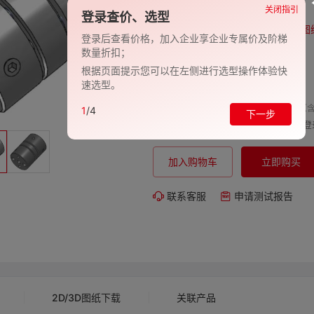
品牌:
EVAN-义文
关闭指引
登录查价、选型
型号:
EV278-27000711
图
登录后查看价格，加入企业享企业专属价及阶梯
数量折扣；
包装规格:
1
根据页面提示您可以在左侧进行选型操作体验快
交期:
-
速选型。
单价（含
1
/4
下一步
购买数量:
总价:
登
加入购物车
立即购买
联系客服
申请测试报告
2D/3D图纸下载
关联产品