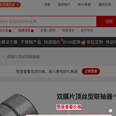
消息
我的账户
积分商城
我的订单
搜索
钛合金
隐藏铰链
低重心脚轮
轻载滑轨
医疗脚轮
业解决方案
不锈钢产品
快速报价
BOM配单
非标定制
样品
双膜片顶丝型联轴器
登录查看会员价格，新人更有好礼相送
立即登录
双膜片顶丝型联轴器
登录查看价格