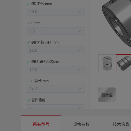
ØD(外径)mm
F(mm)
ØB1(轴孔径1)mm
ØB2(轴孔径2)mm
L(总长)mm
容许偏角
容许偏心(mm)
所有型号
规格参数
技术信息