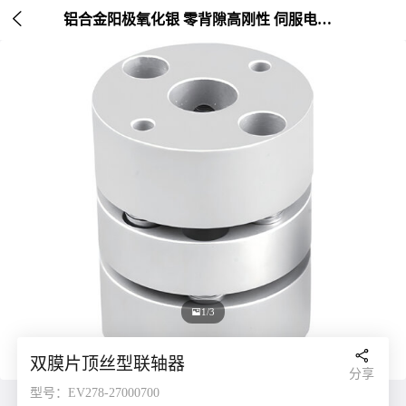

铝合金阳极氧化银 零背隙高刚性 伺服电机连接 外径20-26mm

1/3

双膜片顶丝型联轴器
分享
型号：EV278-27000700