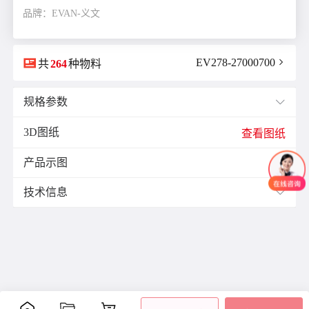
品牌：EVAN-义文

EV278-27000700

共
264
种物料
规格参数

3D图纸
E(mm)：
11.9
查看图纸
F(mm)：
5.5
产品示图
J(紧固螺栓扭矩)N·m：
1.7

K(mm)：
10.5
技术信息

L(总长)mm：
34.3
M(紧固螺栓)：
M4
材质与表面处理：
ØB1(轴孔径1)mm：
6.35
表面
ØB2(轴孔径2)mm：
14.0
零件
材质
附件
处理
ØD(外径)mm：
29.0
阳极
容许偏心(mm)：
0.15
主体
铝合金
氧化
容许偏角：
2°
内六
处理
角紧
容许扭矩(N·m)：
3.0
膜片
不锈钢
-