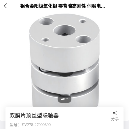

铝合金阳极氧化银 零背隙高刚性 伺服电机连接 外径20-26mm

2/3

双膜片顶丝型联轴器
分享
型号：EV278-27000690