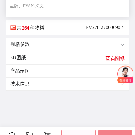
品牌：EVAN-义文

EV278-27000690

共
264
种物料
规格参数

3D图纸
E(mm)：
11.9
查看图纸
F(mm)：
5.5
产品示图
J(紧固螺栓扭矩)N·m：
1.7

K(mm)：
10.5
技术信息

L(总长)mm：
34.3
M(紧固螺栓)：
M4
材质与表面处理：
ØB1(轴孔径1)mm：
6.0
表面
ØB2(轴孔径2)mm：
8.0
零件
材质
附件
处理
ØD(外径)mm：
29.0
阳极
容许偏心(mm)：
0.15
主体
铝合金
氧化
容许偏角：
2°
内六
处理
角紧
容许扭矩(N·m)：
3.0
膜片
不锈钢
-