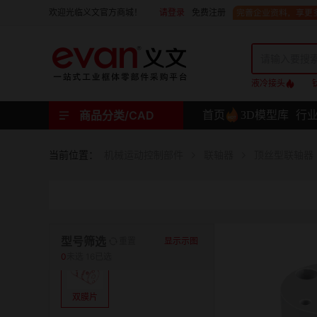
请登录
免费注册
欢迎光临义文官方商城！
液冷接头
商品分类/CAD
首页
3D模型库
行
工业用机械式门锁 | 工业用电子式门锁 | 铰链 | 拉手 | 碰珠和磁吸 | 脚轮 | 支撑脚 | 密封条 | 支撑
螺母 | 螺栓 | 螺钉 | 自攻类螺钉 | 卡箍 | 铆钉 | 垫圈 | 销和键 | 螺柱 | 挡圈
护线套 | 软管和软管接头 | 线槽及配件 | 扎线带和配件
电路板隔离柱 | 电路板导轨
分度定位件 | 紧定手柄 | 紧固旋钮 | 滑轨 | 手轮和摇手 | 显示屏支臂 | 联轴器
液压系统附件 | 位置指示器
材质
当前位置：
机械运动控制部件
联轴器
顶丝型联轴器
表面处理
类型
型号筛选
重置
显示示图
0
未选
16已选
双膜片