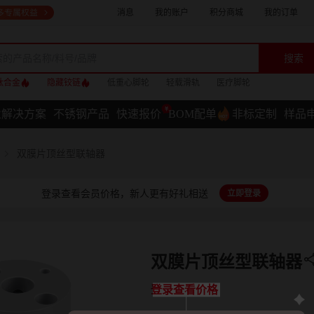
消息
我的账户
积分商城
我的订单
搜索
钛合金
隐藏铰链
低重心脚轮
轻载滑轨
医疗脚轮
业解决方案
不锈钢产品
快速报价
BOM配单
非标定制
样品
双膜片顶丝型联轴器
登录查看会员价格，新人更有好礼相送
立即登录
双膜片顶丝型联轴器
登录查看价格