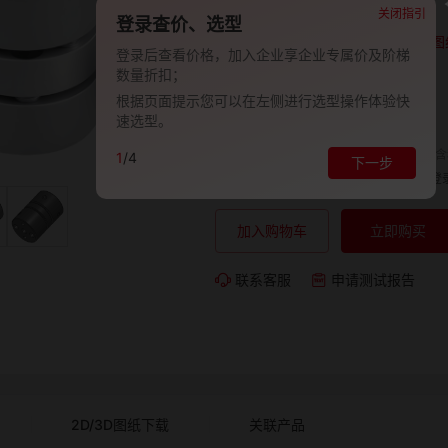
品牌:
EVAN-义文
关闭指引
登录查价、选型
型号:
EV278-27000685
图
登录后查看价格，加入企业享企业专属价及阶梯
数量折扣；
包装规格:
1
根据页面提示您可以在左侧进行选型操作体验快
交期:
-
速选型。
单价（含
1
/4
下一步
购买数量:
总价:
登
加入购物车
立即购买
联系客服
申请测试报告
2D/3D图纸下载
关联产品