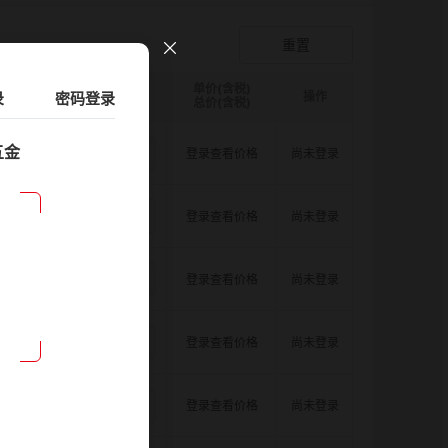
爪形顶丝型弹性联轴器
登录查看价格
重置
单价(含税)
录
D图纸
请选择
密码登录
ØB1(轴孔径1)mm:
数量
请选择
ØB2(轴孔径2)mm:
操作
请选择
总价(含税)
五金
5.5
4.0
8.0
登录查看价格
尚未登录
5.5
5.0
8.0
登录查看价格
尚未登录
5.5
6.0
8.0
登录查看价格
尚未登录
5.5
6.35
8.0
登录查看价格
尚未登录
5.5
8.0
8.0
登录查看价格
尚未登录