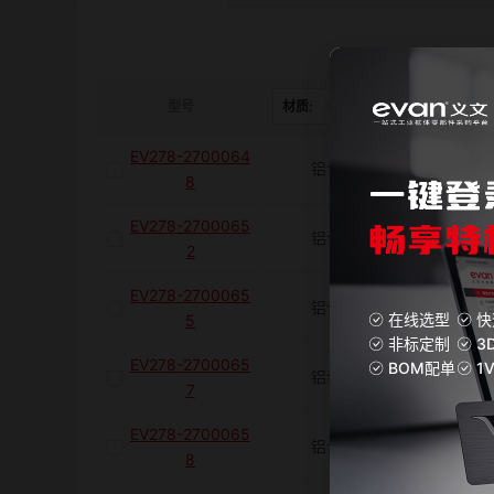
是否带键槽
M(紧固螺栓)
型号
材质:
请选择
表面处理:
EV278-2700064
铝合金
阳极
容许扭矩(N·m)
8
EV278-2700065
铝合金
阳极
J(紧固螺栓扭矩)N·m
2
EV278-2700065
铝合金
阳极
在线选型
快
5
E(mm)
非标定制
3
EV278-2700065
BOM配单
1
铝合金
阳极
7
K(mm)
EV278-2700065
铝合金
阳极
8