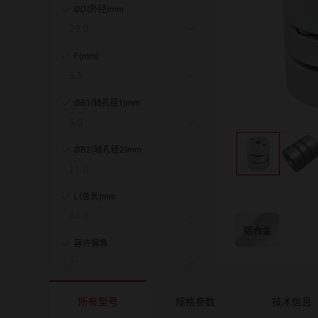
ØD(外径)mm
F(mm)
ØB1(轴孔径1)mm
ØB2(轴孔径2)mm
L(总长)mm
容许偏角
容许偏心(mm)
所有型号
规格参数
技术信息