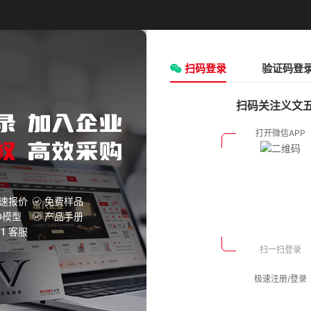
请选择
类型:
请选择
ØD(外径)mm:
扫码登录
请选择
验证码登
F(mm):
3
扫码关注义文
氧化银
双膜片
20.0
氧化银
双膜片
20.0
氧化银
双膜片
20.0
速报价
免费样品
D模型
产品手册
V1 客服
氧化银
双膜片
20.0
极速注册/登录
氧化银
双膜片
20.0