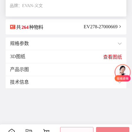
品牌：EVAN-义文

EV278-27000669

共
264
种物料
规格参数

3D图纸
E(mm)：
11.9
查看图纸
F(mm)：
5.5
产品示图
J(紧固螺栓扭矩)N·m：
0.7

K(mm)：
9.0
技术信息

L(总长)mm：
34.1
M(紧固螺栓)：
M3
材质与表面处理：
ØB1(轴孔径1)mm：
6.0
表面
ØB2(轴孔径2)mm：
11.0
零件
材质
附件
处理
ØD(外径)mm：
26.0
阳极
容许偏心(mm)：
0.15
主体
铝合金
氧化
容许偏角：
2°
内六
处理
角紧
容许扭矩(N·m)：
2.0
膜片
不锈钢
-