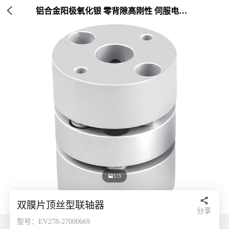

铝合金阳极氧化银 零背隙高刚性 伺服电机连接 外径20-26mm

1/3

双膜片顶丝型联轴器
分享
型号：EV278-27000669