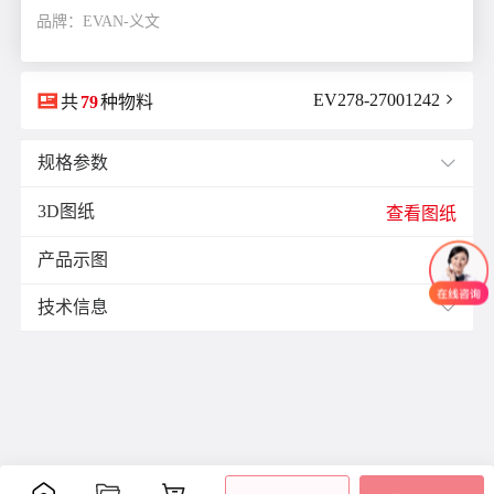
品牌：EVAN-义文

EV278-27001242

共
79
种物料
规格参数

3D图纸
E(mm)：
13.0
查看图纸
F(mm)：
6.5
产品示图
J(紧固螺栓扭矩)N·m：
7.0

L(总长)mm：
33.0
技术信息

M(紧固螺栓)：
M6
ØB1(轴孔径1)mm：
10.0
材质与表面处理：
ØB2(轴孔径2)mm：
14.0
材
表面
ØD(外径)mm：
32.0
零件
附件
质
处理
容许偏心(mm)：
2.5
铝
阳极
容许偏角：
3°
主体
合
氧化
内六
容许扭矩(N·m)：
4.5
金
处理
角紧
是否带键槽：
不带键槽
定螺
聚