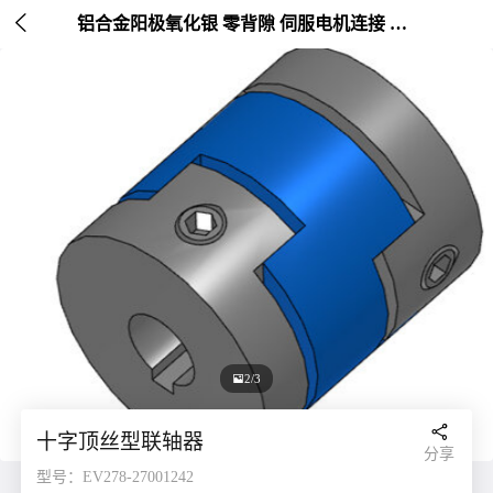

铝合金阳极氧化银 零背隙 伺服电机连接 外径20-25mm

2/3

十字顶丝型联轴器
分享
型号：EV278-27001242