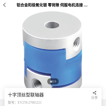

铝合金阳极氧化银 零背隙 伺服电机连接 外径20-25mm

1/3

十字顶丝型联轴器
分享
型号：EV278-27001221