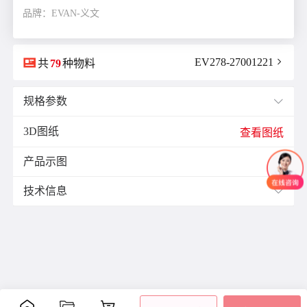
品牌：EVAN-义文

EV278-27001221

共
79
种物料
规格参数

3D图纸
E(mm)：
11.0
查看图纸
F(mm)：
5.5
产品示图
J(紧固螺栓扭矩)N·m：
4.0

L(总长)mm：
28.0
技术信息

M(紧固螺栓)：
M5
ØB1(轴孔径1)mm：
5.0
材质与表面处理：
ØB2(轴孔径2)mm：
5.0
材
表面
ØD(外径)mm：
25.0
零件
附件
质
处理
容许偏心(mm)：
2.0
铝
阳极
容许偏角：
3°
主体
合
氧化
内六
容许扭矩(N·m)：
2.0
金
处理
角紧
是否带键槽：
不带键槽
定螺
聚