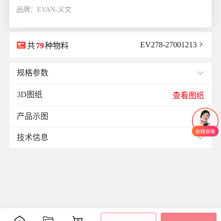
品牌：EVAN-义文

EV278-27001213

共
79
种物料
规格参数

3D图纸
E(mm)：
9.0
查看图纸
F(mm)：
4.5
产品示图
J(紧固螺栓扭矩)N·m：
1.7

L(总长)mm：
23.0
技术信息

M(紧固螺栓)：
M4
ØB1(轴孔径1)mm：
5.0
材质与表面处理：
ØB2(轴孔径2)mm：
6.35
材
表面
ØD(外径)mm：
20.0
零件
附件
质
处理
容许偏心(mm)：
1.5
铝
阳极
容许偏角：
3°
主体
合
氧化
内六
容许扭矩(N·m)：
1.2
金
处理
角紧
是否带键槽：
不带键槽
定螺
聚