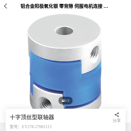

铝合金阳极氧化银 零背隙 伺服电机连接 外径20-25mm

2/3

十字顶丝型联轴器
分享
型号：EV278-27001213