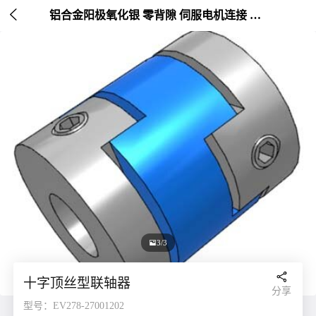

铝合金阳极氧化银 零背隙 伺服电机连接 外径20-25mm

3/3

十字顶丝型联轴器
分享
型号：EV278-27001202