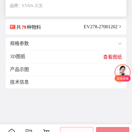
品牌：EVAN-义文

EV278-27001202

共
79
种物料
规格参数

3D图纸
E(mm)：
7.0
查看图纸
F(mm)：
3.5
产品示图
J(紧固螺栓扭矩)N·m：
0.7

L(总长)mm：
18.0
技术信息

M(紧固螺栓)：
M3
ØB1(轴孔径1)mm：
5.0
材质与表面处理：
ØB2(轴孔径2)mm：
6.35
材
表面
ØD(外径)mm：
16.0
零件
附件
质
处理
容许偏心(mm)：
1.0
铝
阳极
容许偏角：
3°
主体
合
氧化
内六
容许扭矩(N·m)：
0.7
金
处理
角紧
是否带键槽：
不带键槽
定螺
聚