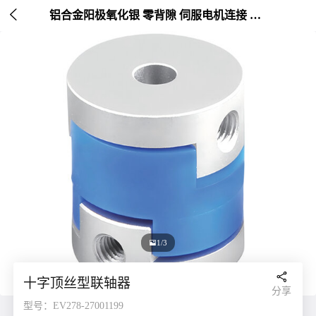

铝合金阳极氧化银 零背隙 伺服电机连接 外径20-25mm

1/3

十字顶丝型联轴器
分享
型号：EV278-27001199