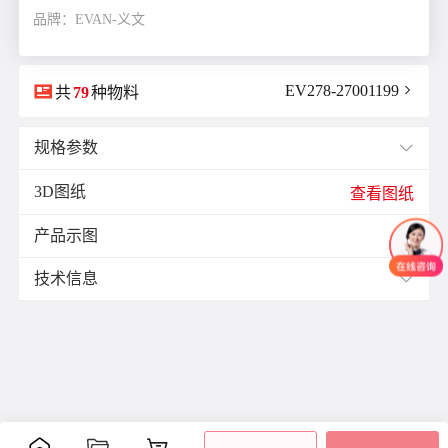
品牌：EVAN-义文

EV278-27001199

共
79
种物料
规格参数

3D图纸
E(mm)：
7.0
查看图纸
F(mm)：
3.5
产品示图
J(紧固螺栓扭矩)N·m：
0.7

L(总长)mm：
18.0
技术信息

M(紧固螺栓)：
M3
ØB1(轴孔径1)mm：
4.0
材质与表面处理：
ØB2(轴孔径2)mm：
6.35
材
表面
ØD(外径)mm：
16.0
零件
附件
质
处理
容许偏心(mm)：
1.0
铝
阳极
容许偏角：
3°
主体
合
氧化
内六
容许扭矩(N·m)：
0.7
金
处理
角紧
是否带键槽：
不带键槽
定螺
聚