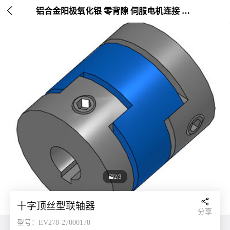

铝合金阳极氧化银 零背隙 伺服电机连接 外径20-25mm

2/3

十字顶丝型联轴器
分享
型号：EV278-27000178