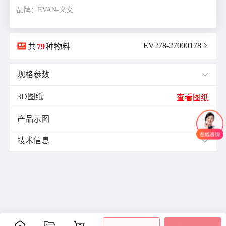
品牌：EVAN-义文

EV278-27000178

共
79
种物料
规格参数

3D图纸
E(mm)：
13.0
查看图纸
F(mm)：
6.5
产品示图
J(紧固螺栓扭矩)N·m：
7.0

L(总长)mm：
33.0
技术信息

M(紧固螺栓)：
M6
ØB1(轴孔径1)mm：
10.0
材质与表面处理：
ØB2(轴孔径2)mm：
14.0
材
表面
ØD(外径)mm：
32.0
零件
附件
质
处理
容许偏心(mm)：
2.5
铝
阳极
容许偏角：
3°
主体
合
氧化
内六
容许扭矩(N·m)：
4.5
金
处理
角紧
是否带键槽：
带键槽
定螺
聚