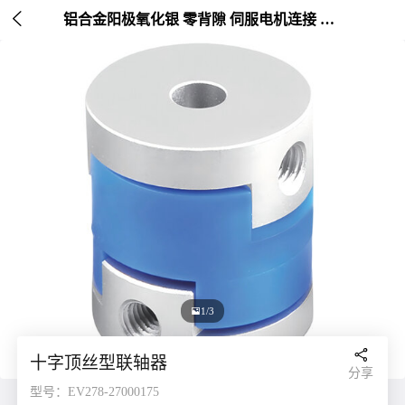

铝合金阳极氧化银 零背隙 伺服电机连接 外径20-25mm

1/3

十字顶丝型联轴器
分享
型号：EV278-27000175