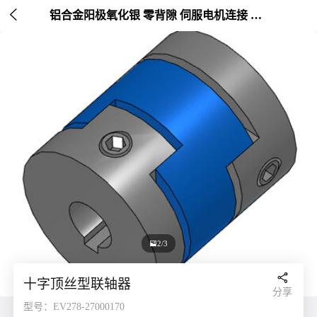

铝合金阳极氧化银 零背隙 伺服电机连接 外径20-25mm

2/3

十字顶丝型联轴器
分享
型号：EV278-27000170