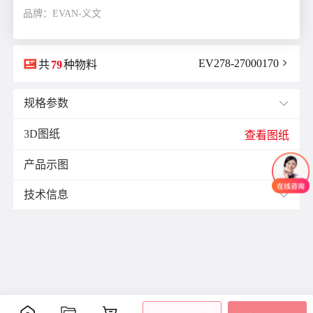
品牌：EVAN-义文

EV278-27000170

共
79
种物料
规格参数

3D图纸
E(mm)：
11.0
查看图纸
F(mm)：
5.5
产品示图
J(紧固螺栓扭矩)N·m：
4.0

L(总长)mm：
28.0
技术信息

M(紧固螺栓)：
M5
ØB1(轴孔径1)mm：
8.0
材质与表面处理：
ØB2(轴孔径2)mm：
10.0
材
表面
ØD(外径)mm：
25.0
零件
附件
质
处理
容许偏心(mm)：
2.0
铝
阳极
容许偏角：
3°
主体
合
氧化
内六
容许扭矩(N·m)：
2.0
金
处理
角紧
是否带键槽：
带键槽
定螺
聚