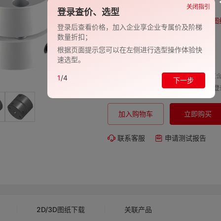
品牌:
EVAN-义文
关闭指引
登录查价、选型
型号:
EV278-27001027
图
登录后查看价格，加入企业享企业专属价及阶梯
数量折扣；
包装规格:
1
根据页面提示您可以在左侧进行选型操作体验快
交期:
-
速选型。
单价（含
1
/4
下一步
购买数量:
总价:
登
加入购物车
立即购买
联系客服
申请测试报告
2D/3D图纸下载
关联产品