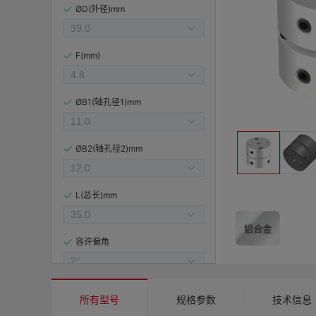
ØD(外径)mm
F(mm)
ØB1(轴孔径1)mm
ØB2(轴孔径2)mm
L(总长)mm
容许偏角
容许偏心(mm)
所有型号
规格参数
技术信息