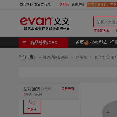
请登录
免费注册
欢迎光临义文官方商城！
液冷接头
商品分类/CAD
首页
3D模型库
行
工业用机械式门锁 | 工业用电子式门锁 | 铰链 | 拉手 | 碰珠和磁吸 | 脚轮 | 支撑脚 | 密封条 | 支撑
螺母 | 螺栓 | 螺钉 | 自攻类螺钉 | 卡箍 | 铆钉 | 垫圈 | 销和键 | 螺柱 | 挡圈
护线套 | 软管和软管接头 | 线槽及配件 | 扎线带和配件
电路板隔离柱 | 电路板导轨
分度定位件 | 紧定手柄 | 紧固旋钮 | 滑轨 | 手轮和摇手 | 显示屏支臂 | 联轴器
液压系统附件 | 位置指示器
材质
当前位置：
机械运动控制部件
联轴器
顶丝型联轴器
表面处理
类型
型号筛选
重置
显示示图
0
未选
16已选
单膜片