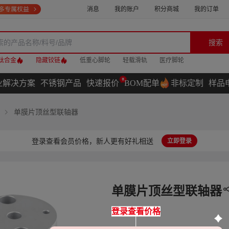
消息
我的账户
积分商城
我的订单
搜索
钛合金
隐藏铰链
低重心脚轮
轻载滑轨
医疗脚轮
业解决方案
不锈钢产品
快速报价
BOM配单
非标定制
样品
单膜片顶丝型联轴器
登录查看会员价格，新人更有好礼相送
立即登录
单膜片顶丝型联轴器
登录查看价格