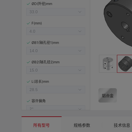
ØD(外径)mm
F(mm)
ØB1(轴孔径1)mm
ØB2(轴孔径2)mm
L(总长)mm
容许偏角
容许偏心(mm)
所有型号
规格参数
技术信息