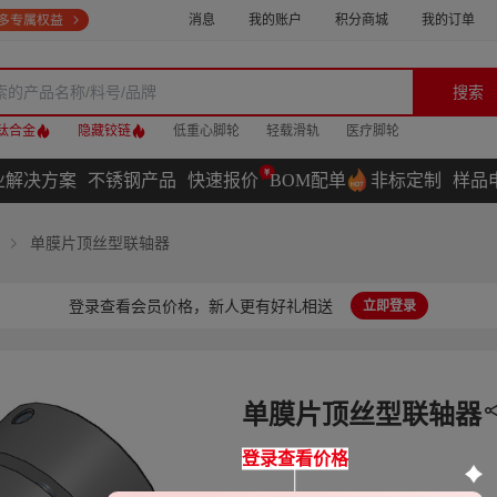
消息
我的账户
积分商城
我的订单
搜索
钛合金
隐藏铰链
低重心脚轮
轻载滑轨
医疗脚轮
业解决方案
不锈钢产品
快速报价
BOM配单
非标定制
样品
单膜片顶丝型联轴器
登录查看会员价格，新人更有好礼相送
立即登录
单膜片顶丝型联轴器
登录查看价格