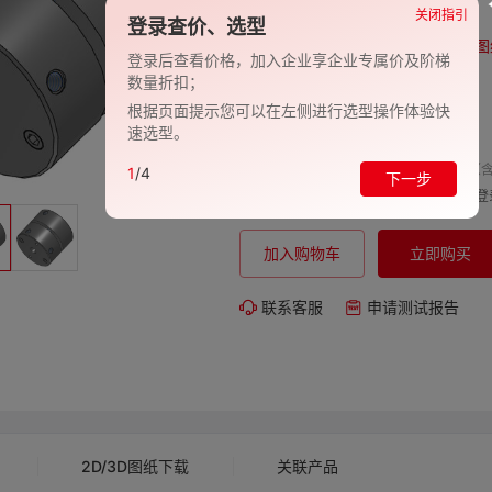
品牌:
EVAN-义文
关闭指引
登录查价、选型
型号:
EV278-27001006
图
登录后查看价格，加入企业享企业专属价及阶梯
数量折扣；
包装规格:
1
根据页面提示您可以在左侧进行选型操作体验快
交期:
-
速选型。
单价（含
1
/4
下一步
购买数量:
总价:
登
加入购物车
立即购买
联系客服
申请测试报告
2D/3D图纸下载
关联产品