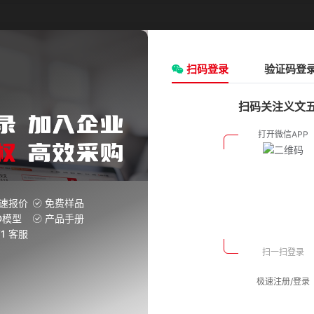
请选择
类型:
请选择
ØD(外径)mm:
扫码登录
请选择
验证码登
F(mm):
3
扫码关注义文
氧化银
单膜片
26.0
氧化银
单膜片
26.0
氧化银
单膜片
26.0
速报价
免费样品
D模型
产品手册
V1 客服
氧化银
单膜片
26.0
极速注册/登录
氧化银
单膜片
26.0