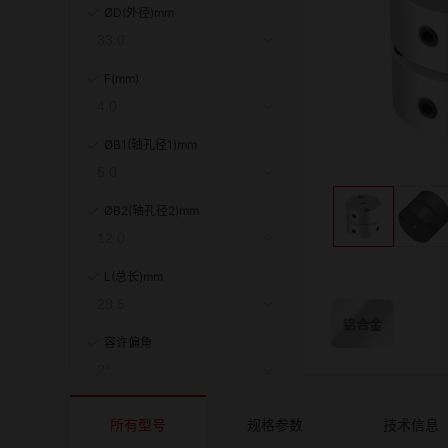
ØD(外径)mm
F(mm)
ØB1(轴孔径1)mm
ØB2(轴孔径2)mm
L(总长)mm
容许偏角
容许偏心(mm)
所有型号
规格参数
技术信息