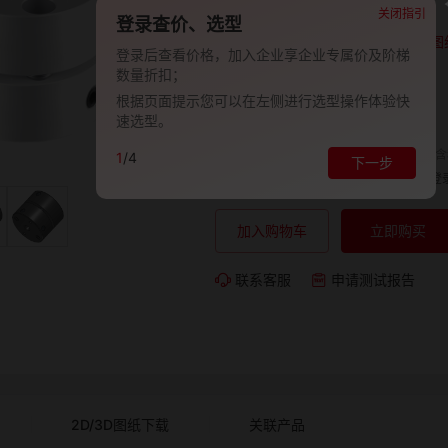
品牌:
EVAN-义文
关闭指引
登录查价、选型
型号:
EV278-27000979
图
登录后查看价格，加入企业享企业专属价及阶梯
数量折扣；
包装规格:
1
根据页面提示您可以在左侧进行选型操作体验快
交期:
-
速选型。
单价（含
1
/4
下一步
购买数量:
总价:
登
加入购物车
立即购买
联系客服
申请测试报告
2D/3D图纸下载
关联产品