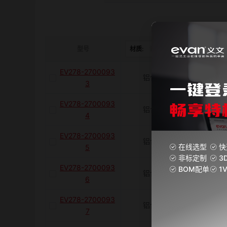
是否带键槽
M(紧固螺栓)
型号
材质:
请选择
表面处理:
EV278-2700093
铝合金
阳极
容许扭矩(N·m)
3
EV278-2700093
铝合金
阳极
J(紧固螺栓扭矩)N·m
4
EV278-2700093
铝合金
阳极
在线选型
快
5
E(mm)
非标定制
3
EV278-2700093
BOM配单
1
铝合金
阳极
6
K(mm)
EV278-2700093
铝合金
阳极
7