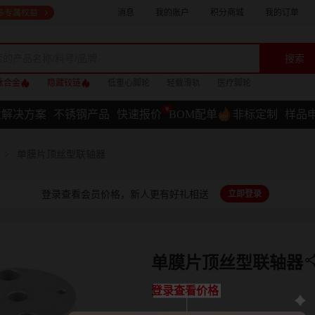
消息
我的账户
积分商城
我的订单
搜索
钛合金
隐藏铰链
低重心脚轮
轻载滑轨
医疗脚轮
业解决方案
不锈钢产品
快速报价
BOM配单
非标定制
样品
单膜片顶丝型联轴器
登录查看会员价格，新人更有好礼相送
立即登录
单膜片顶丝型联轴器
登录查看价格