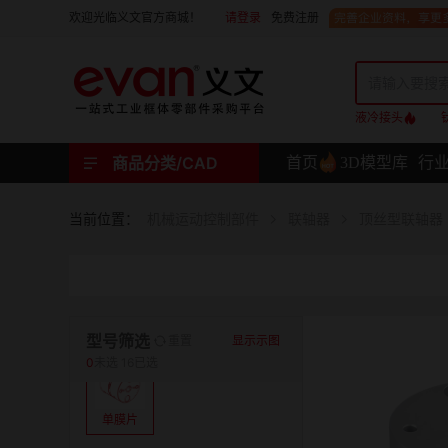
请登录
免费注册
欢迎光临义文官方商城！
液冷接头
商品分类/CAD
首页
3D模型库
行
工业用机械式门锁 | 工业用电子式门锁 | 铰链 | 拉手 | 碰珠和磁吸 | 脚轮 | 支撑脚 | 密封条 | 支撑
螺母 | 螺栓 | 螺钉 | 自攻类螺钉 | 卡箍 | 铆钉 | 垫圈 | 销和键 | 螺柱 | 挡圈
护线套 | 软管和软管接头 | 线槽及配件 | 扎线带和配件
电路板隔离柱 | 电路板导轨
分度定位件 | 紧定手柄 | 紧固旋钮 | 滑轨 | 手轮和摇手 | 显示屏支臂 | 联轴器
液压系统附件 | 位置指示器
材质
当前位置：
机械运动控制部件
联轴器
顶丝型联轴器
表面处理
类型
型号筛选
重置
显示示图
0
未选
16已选
单膜片