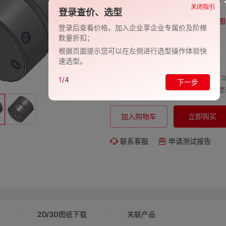
品牌:
EVAN-义文
关闭指引
登录查价、选型
型号:
EV278-27000975
图
登录后查看价格，加入企业享企业专属价及阶梯
数量折扣；
包装规格:
1
根据页面提示您可以在左侧进行选型操作体验快
交期:
-
速选型。
单价（含
1
/4
下一步
购买数量:
总价:
登
加入购物车
立即购买
联系客服
申请测试报告
2D/3D图纸下载
关联产品