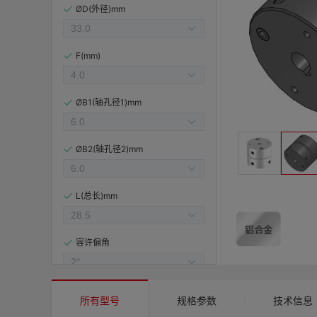
ØD(外径)mm
F(mm)
ØB1(轴孔径1)mm
ØB2(轴孔径2)mm
L(总长)mm
容许偏角
容许偏心(mm)
所有型号
规格参数
技术信息