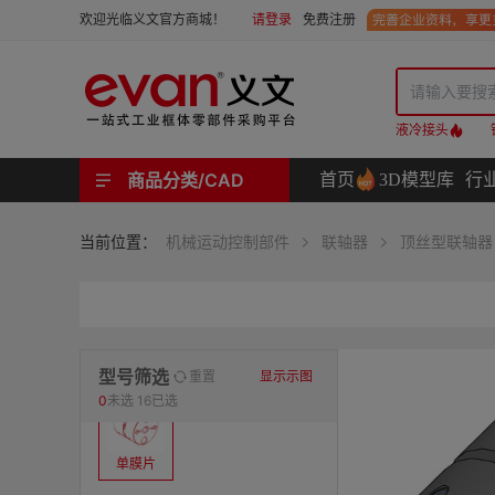
请登录
免费注册
欢迎光临义文官方商城！
液冷接头
商品分类/CAD
首页
3D模型库
行
工业用机械式门锁 | 工业用电子式门锁 | 铰链 | 拉手 | 碰珠和磁吸 | 脚轮 | 支撑脚 | 密封条 | 支撑
螺母 | 螺栓 | 螺钉 | 自攻类螺钉 | 卡箍 | 铆钉 | 垫圈 | 销和键 | 螺柱 | 挡圈
护线套 | 软管和软管接头 | 线槽及配件 | 扎线带和配件
电路板隔离柱 | 电路板导轨
分度定位件 | 紧定手柄 | 紧固旋钮 | 滑轨 | 手轮和摇手 | 显示屏支臂 | 联轴器
液压系统附件 | 位置指示器
材质
当前位置：
机械运动控制部件
联轴器
顶丝型联轴器
表面处理
类型
型号筛选
重置
显示示图
0
未选
16已选
单膜片