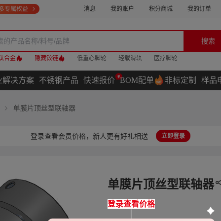
消息
我的账户
积分商城
我的订单
搜索
钛合金
隐藏铰链
低重心脚轮
轻载滑轨
医疗脚轮
业解决方案
不锈钢产品
快速报价
BOM配单
非标定制
样品
单膜片顶丝型联轴器
登录查看会员价格，新人更有好礼相送
立即登录
单膜片顶丝型联轴器
登录查看价格