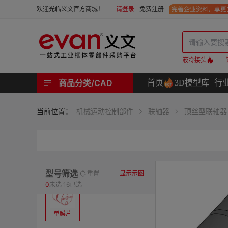
请登录
免费注册
欢迎光临义文官方商城！
液冷接头
商品分类/CAD
首页
3D模型库
行
工业用机械式门锁 | 工业用电子式门锁 | 铰链 | 拉手 | 碰珠和磁吸 | 脚轮 | 支撑脚 | 密封条 | 支撑
螺母 | 螺栓 | 螺钉 | 自攻类螺钉 | 卡箍 | 铆钉 | 垫圈 | 销和键 | 螺柱 | 挡圈
护线套 | 软管和软管接头 | 线槽及配件 | 扎线带和配件
电路板隔离柱 | 电路板导轨
分度定位件 | 紧定手柄 | 紧固旋钮 | 滑轨 | 手轮和摇手 | 显示屏支臂 | 联轴器
液压系统附件 | 位置指示器
材质
当前位置：
机械运动控制部件
联轴器
顶丝型联轴器
表面处理
类型
型号筛选
重置
显示示图
0
未选
16已选
单膜片