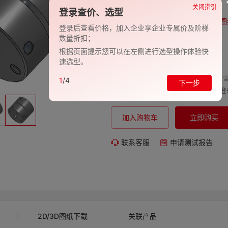
品牌:
EVAN-义文
关闭指引
登录查价、选型
型号:
EV278-27000972
图
登录后查看价格，加入企业享企业专属价及阶梯
数量折扣；
包装规格:
1
根据页面提示您可以在左侧进行选型操作体验快
交期:
-
速选型。
单价（含
1
/4
下一步
购买数量:
总价:
登
加入购物车
立即购买
联系客服
申请测试报告
2D/3D图纸下载
关联产品