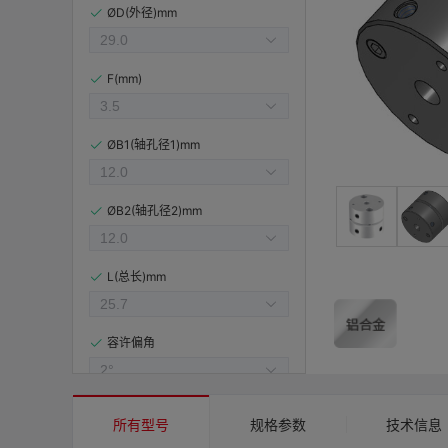
ØD(外径)mm
F(mm)
ØB1(轴孔径1)mm
ØB2(轴孔径2)mm
L(总长)mm
容许偏角
容许偏心(mm)
所有型号
规格参数
技术信息