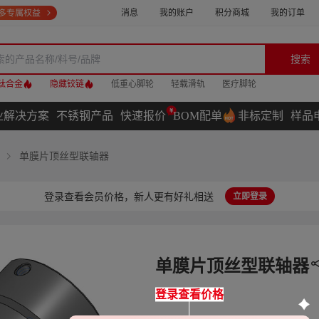
消息
我的账户
积分商城
我的订单
搜索
钛合金
隐藏铰链
低重心脚轮
轻载滑轨
医疗脚轮
业解决方案
不锈钢产品
快速报价
BOM配单
非标定制
样品
单膜片顶丝型联轴器
登录查看会员价格，新人更有好礼相送
立即登录
单膜片顶丝型联轴器
登录查看价格