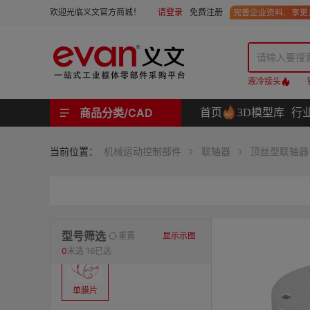
请登录
免费注册
欢迎光临义文官方商城！
液冷接头
商品分类/CAD
首页
3D模型库
行
工业用机械式门锁 | 工业用电子式门锁 | 铰链 | 拉手 | 碰珠和磁吸 | 脚轮 | 支撑脚 | 密封条 | 支撑
螺母 | 螺栓 | 螺钉 | 自攻类螺钉 | 卡箍 | 铆钉 | 垫圈 | 销和键 | 螺柱 | 挡圈
护线套 | 软管和软管接头 | 线槽及配件 | 扎线带和配件
电路板隔离柱 | 电路板导轨
分度定位件 | 紧定手柄 | 紧固旋钮 | 滑轨 | 手轮和摇手 | 显示屏支臂 | 联轴器
液压系统附件 | 位置指示器
材质
当前位置：
机械运动控制部件
联轴器
顶丝型联轴器
表面处理
类型
型号筛选
重置
显示示图
0
未选
16已选
单膜片