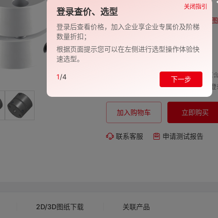
品牌:
EVAN-义文
关闭指引
登录查价、选型
型号:
EV278-27000965
图
登录后查看价格，加入企业享企业专属价及阶梯
数量折扣；
包装规格:
1
根据页面提示您可以在左侧进行选型操作体验快
交期:
-
速选型。
单价（含
1
/4
下一步
购买数量:
总价:
登
加入购物车
立即购买
联系客服
申请测试报告
2D/3D图纸下载
关联产品