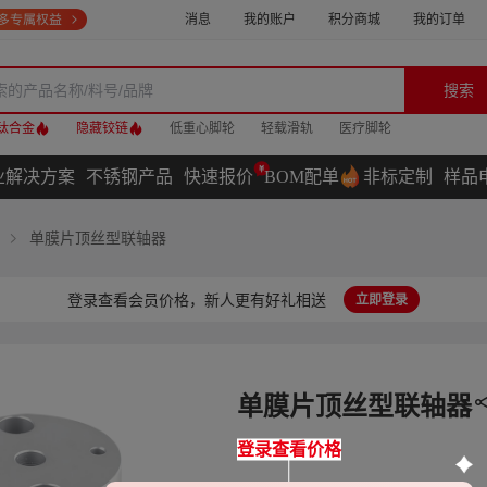
消息
我的账户
积分商城
我的订单
搜索
钛合金
隐藏铰链
低重心脚轮
轻载滑轨
医疗脚轮
业解决方案
不锈钢产品
快速报价
BOM配单
非标定制
样品
单膜片顶丝型联轴器
登录查看会员价格，新人更有好礼相送
立即登录
单膜片顶丝型联轴器
登录查看价格