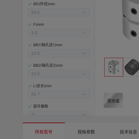
ØD(外径)mm
F(mm)
ØB1(轴孔径1)mm
ØB2(轴孔径2)mm
L(总长)mm
容许偏角
容许偏心(mm)
所有型号
规格参数
技术信息